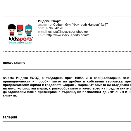
Индекс Спорт
адрес:
гр. София, бул. "Фритьоф Нансен" №47
тел:
02 963 42 20
е-mail:
eshop@index-sportshop.com
сайт:
http://www.index-sports.com//
представяне
Фирма Индекс ЕООД е създадена през 1998г. и е специализирана във
принадлежности и пособия както на дребно в собствена търговска мре
представителни офиси в градовете София и Варна. От самото си създаване 
на няколко спортни марки, с разнообразието и качеството на предлаганите о
да задоволим всяко претенциозно търсене, ни позволяват да изпълним и н
клиенти.
галерия