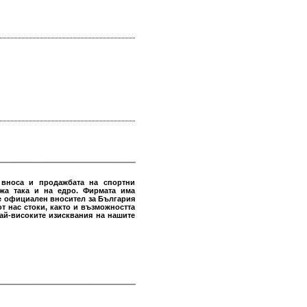
 вноса и продажбата на спортни
жа така и на едро. Фирмата има
е официален вносител за България
т нас стоки, както и възможността
ай-високите изисквания на нашите