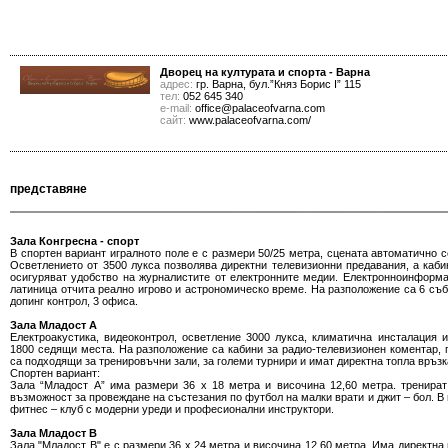
Дворец на културата и спорта - Варна
адрес:
гр. Варна, бул.”Княз Борис I” 115
тел:
052 645 340
е-mail:
office@palaceofvarna.com
сайт:
www.palaceofvarna.com/
представяне
Зала Конгресна - спорт
В спортен вариант игралното поле е с размери 50/25 метра, сцената автоматично с
Осветлението от 3500 лукса позволява директни телевизионни предавания, а каби
осигуряват удобство на журналистите от електронните медии. Електронноинформа
латиница отчита реално игрово и астрономическо време. На разположение са 6 събл
допинг контрол, 3 офиса.
Зала Mладост A
Електроакустика, видеоконтрол, осветление 3000 лукса, климатична инсталация 
1800 седящи места. На разположение са кабини за радио-телевизионен коментар, 
са подходящи за тренировъчни зали, за големи турнири и имат директна топла връзк
Спортен вариант:
Зала “Младост А” има размери 36 х 18 метра и височина 12,60 метра. тренират
възможност за провеждане на състезания по футбол на малки врати и джит – бол. В
фитнес – клуб с модерни уреди и професионални инструктори.
Залa Mладост B
Зала "Младост B" е с размери 36 х 24 метра и височина 12,60 метра. Има директна 