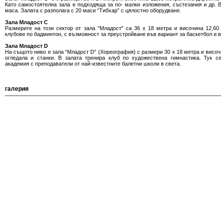
Като самостоятелна зала е подходяща за по- малки изложения, състезания и др. 
маса. Залата с разполага с 20 маси “Тибхар” с цялостно оборудване.
Залa Mладост C
Размерите на този сектор от зала "Младост" са 36 х 18 метра и височина 12,60
клубове по бадминтон, с възможност за преустройване във вариант за баскетбол и 
Залa Mладост D
На същото ниво е зала “Младост D” (Хореография) с размери 30 х 18 метра и височи
огледала и станки. В залата тренира клуб по художествена гимнастика. Тук 
академия с преподаватели от най-известните балетни школи в света.
галерия