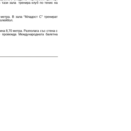
В тази зала тренира клуб по тенис на
 метра. В зала “Младост C” тренират
волейбол.
на 8,70 метра. Разполага със стена с
се провежда Международната балетна