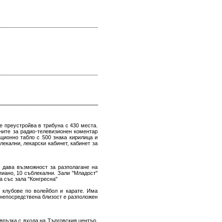
е преустройва в трибуна с 430 места.
ните за радио-телевизионен коментар
ционно табло с 500 знака кирилица и
екални, лекарски кабинет, кабинет за
и дава възможност за разполагане на
пиано, 10 съблекални. Зали "Младост"
а със зала "Конгресна"
 клубове по волейбол и карате. Има
 непосредствена близост е разположен
връзка с входа на Търговския център.