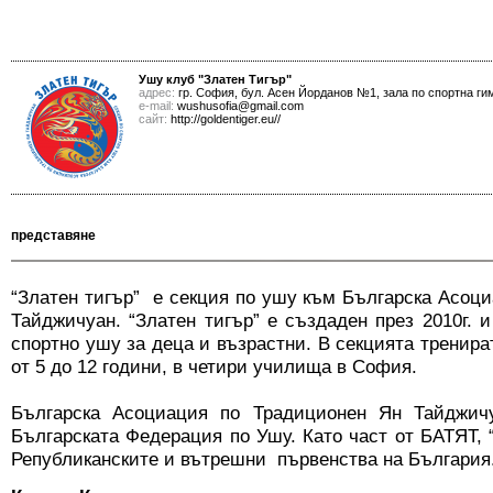
Ушу клуб "Златен Тигър"
адрес:
гр. София, бул. Асен Йорданов №1, зала по спортна ги
е-mail:
wushusofia@gmail.com
сайт:
http://goldentiger.eu//
представяне
“Златен тигър” е секция по ушу към Българска Асоц
Тайджичуан. “Златен тигър” е създаден през 2010г. 
спортно ушу за деца и възрастни. В секцията тренира
от 5 до 12 години, в четири училища в София.
Българска Асоциация по Традиционен Ян Тайджич
Българската Федерация по Ушу. Като част от БАТЯТ, “
Републиканските и вътрешни първенства на България