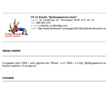
СК по Борба "Добруджански юнак"
адрес:
гр. Силистра, ул. "Кълъраш" №42, ет.7, ап. 21
тел:
086 852 479
е-mail:
svborba_ss@netbg.com
сайт:
http://www.facebook.com/pages/SK-BorbaDobrudzanski-una
представяне
Създаден през 1954 г. като дружество "Юнак", а от 1996 г. е СЦЦ "Добруджански юн
Клубът работи с 5 възрасти.
галерия