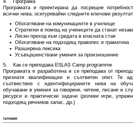
4. Програма
Програмата е проектирана да посрещне потребнос
всички нива, осигурявайки следните ключови резултат
Обогатяване на комуникациите в училище
Стратегии в помощ на учениците да станат неза
Лесен преход към средата в класната стая
Обогатяване на подходящ правопис и граматика
Разширена лексика
Усъвършенствани умения за произношение
5. Как се преподава ESLAS Camp programme
Програмата е разработена и се преподава от препо
признати квалификации и съответен опит. Те ад
съотвествие с идентифицираните нива на обуча
обучавани в умения за говорене, четене, писане и сл
ресурси и практически задачи (ролеви игри, упражн
подходящ речников запас, др.)
галерия