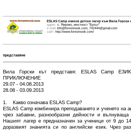
ESLAS Camp езиков детски лагер към Вила Горски 
адрес:
с. Яврово, местност "Букът"
е-mail:
info@forestnook.com, 742444@gmail.com
сайт:
http://www.forestnook.com/
представяне
Вила Горски кът представя: ESLAS Camp ЕЗ
ПРИКЛЮЧЕНИЕ
29.07 - 04.08.2013
28.08 - 03.09.2013
1. Какво означава ESLAS Camp?
ESLAS Camp комбинира преподаването и ученето на ан
чрез забавни, разнообразни дейности и вълнуваща 
Нашият лагер е предназначен за ученици от 9 до 14
доразвият знанията си по aнглийски език. Чрез 