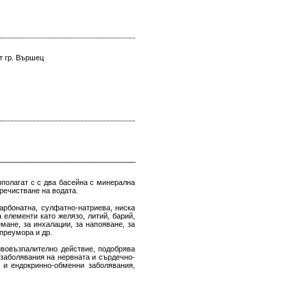
т гр. Вършец
полагат с с два басейна с минерална
пречистване на водата.
арбонатна, сулфатно-натриева, ниска
 елементи като желязо, литий, барий,
мане, за инхалации, за напояване, за
преумора и др.
ивовъзпалително действие, подобрява
 заболявания на нервната и сърдечно-
и и ендокринно-обменни заболявания,