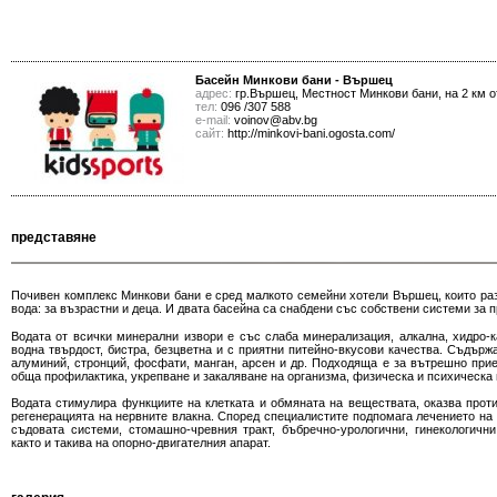
Басейн Минкови бани - Вършец
адрес:
гр.Вършец, Местност Минкови бани, на 2 км о
тел:
096 /307 588
е-mail:
voinov@abv.bg
сайт:
http://minkovi-bani.ogosta.com/
представяне
Почивен комплекс Минкови бани е сред малкото семейни хотели Вършец, които раз
вода: за възрастни и деца. И двата басейна са снабдени със собствени системи за 
Водата от всички минерални извори е със слаба минерализация, алкална, хидро-к
водна твърдост, бистра, безцветна и с приятни питейно-вкусови качества. Съдържа
алуминий, стронций, фосфати, манган, арсен и др. Подходяща е за вътрешно прие
обща профилактика, укрепване и закаляване на организма, физическа и психическа 
Водата стимулира функциите на клетката и обмяната на веществата, оказва прот
регенерацията на нервните влакна. Според специалистите подпомага лечението на
съдовата системи, стомашно-чревния тракт, бъбречно-урологични, гинекологичн
както и такива на опорно-двигателния апарат.