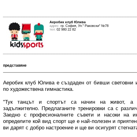
Аеробик клуб Юлива
адрес:
гр. София, Ул." Раковски" №78
тел:
02 980 22 82
представяне
Аеробик клуб Юлива е създаден от бивши световни 
по художествена гимнастика.
"Тук танцът и спортът са начин на живот, а 
задължително. Предлаганите тренировки са с разли
Заедно с професионалните съвети и насоки на ин
определите кой вид спорт ще е най-полезен и приятен
ви дарят с добро настроение и ще ви осигурят стегнат