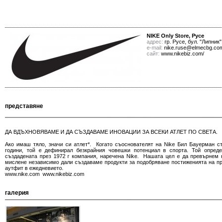
NIKE Only Store, Русе
адрес:
гр. Русе, бул. "Липник"
е-mail:
nike.ruse@elmecbg.co
сайт:
www.nikebiz.com/
представяне
ДА ВДЪХНОВЯВАМЕ И ДА СЪЗДАВАМЕ ИНОВАЦИИ ЗА ВСЕКИ АТЛЕТ ПО СВЕТА.
Ако имаш тяло, значи си атлет*. Когато съоснователят на Nike Бил Бауерман с
години, той е дефинирал безкрайния човешки потенциал в спорта. Той опреде
създадената през 1972 г компания, наречена Nike. Нашата цел е да превърнем 
мислене независимо дали създаваме продукти за подобряване постиженията на п
аутфит в ежедневието.
www.nike.com www.nikebiz.com
галерия