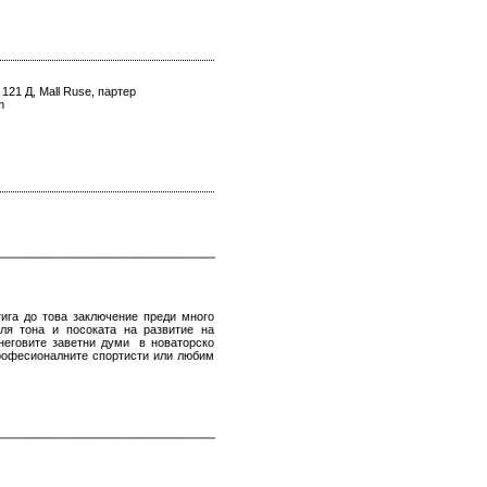
 121 Д, Mall Ruse, партер
m
тига до това заключение преди много
ля тона и посоката на развитие на
неговите заветни думи в новаторско
рофесионалните спортисти или любим