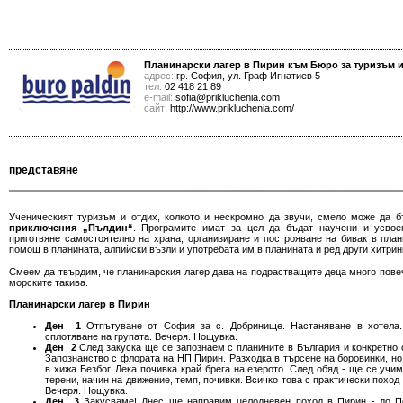
Планинарски лагер в Пирин към Бюро за туризъм
адрес:
гр. София, ул. Граф Игнатиев 5
тел:
02 418 21 89
е-mail:
sofia@prikluchenia.com
сайт:
http://www.prikluchenia.com/
представяне
Ученическият туризъм и отдих, колкото и нескромно да звучи, смело може да 
приключения „Пълдин“
. Програмите имат за цел да бъдат научени и усвое
приготвяне самостоятелно на храна, организиране и построяване на бивак в план
помощ в планината, алпийски възли и употребата им в планината и ред други хитрин
Смеем да твърдим, че планинарския лагер дава на подрастващите деца много повече
морските такива.
Планинарски лагер в Пирин
Ден 1
Отпътуване от София за с. Добринище. Настаняване в хотела.
сплотяване на групата. Вечеря. Нощувка.
Ден 2
След закуска ще се запознаем с планините в България и конкретно 
Запознанство с флората на НП Пирин. Разходка в търсене на боровинки, но
в хижа Безбог. Лека почивка край брега на езерото. След обяд - ще се учи
терени, начин на движение, темп, почивки. Всичко това с практически поход
Вечеря. Нощувка.
Ден 3
Закусваме! Днес ще направим целодневен поход в Пирин - до П