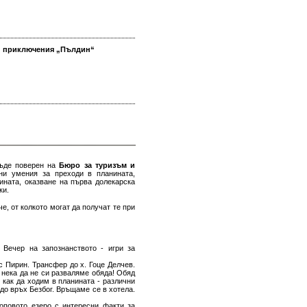
 и приключения „Пълдин“
бъде поверен на
Бюро за туризъм и
ни умения за преходи в планината,
ината, оказване на първа долекарска
ки.
, от колкото могат да получат те при
 Вечер на запознанството - игри за
с Пирин. Трансфер до х. Гоце Делчев.
 нека да не си разваляме обяда! Обяд
м как да ходим в планината - различни
 до връх Безбог. Връщаме се в хотела.
оповото езеро с интересни факти за