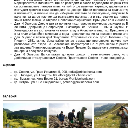
маркировката в планините. Ще се разходим и около водопадите на река Рти
си организираме лагерен огън, на който ще изпечем картофи, царевица и 
изстудим доволно количество диня за десерт! Ще си полегнем за кратък отд
в планината, а именно как да избираме мястото за бивакуване, видовете 
палатки, за да се научим да разпъваме палатка... а и състезание ще нап
чай и топло мляко на открито с бивачни съоръжения. Връщаме се в хижата 
Ден 4
Закуска. Днес е ден за почивка и културно историческа разходка до 
линията Добринище-Сепрември. Разходка из Банско - къща музей Н
Хилендарски и възстановка на килията му в Атонския манастир. Връщаме се 
е за плаж и басейн с минерална вода - идеалния начин за релакс в планинат
Ден 5
Днес е важен ден! Закусваме. Отправяме се към връх Полежан - пър
Пирин - 2851 м.н.в. Изкачвайки се до върха ще преговорим всичко на
разположеното езеро на Балканския полуостров! На върха всеки търже
завършена Планинарска школа на Бюро Пълдин! Връщаме се в хотела за куп
вечеря, а след това нощувка.
Ден 6
Закуска. Да си кажем до нови срещи ... вече можете сами, но 
Добринище отпътуване към София. Пристигане в София - късен следобяд.
Офиси:
гр. София, ул. Граф Игнатиев 5, 208, sofia@prikluchenia.com
гр. Пловдив, ул. Гладстон 60, office@prikluchenia.com
гр. Бургас, ул. Княз Борис 21, burgas@prikluchenia.com
гр. Петрич, ул. Яне Сандански 2, petrich@prikluchenia.com
галерия