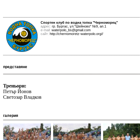
Спортен клуб по водна топка "Черноморец"
адрес:
гр. Бургас, ул."Шейново" №9, ап.1
е-mail:
waterpolo_bs@gmail.com
сайт:
http://chernomoretz-waterpolo.org//
представяне
Треньори:
Петър Йонов
Светозар Владков
галерия