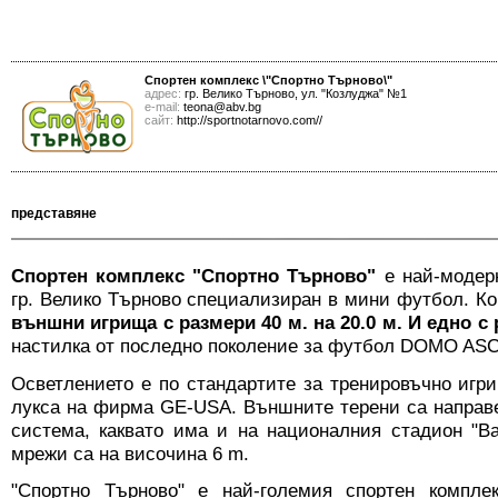
Спортен комплекс \"Спортно Търново\"
адрес:
гр. Велико Търново, ул. "Козлуджа" №1
е-mail:
teona@abv.bg
сайт:
http://sportnotarnovo.com//
представяне
Спортен комплекс "Спортно Търново"
е най-модерн
гр. Велико Търново специализиран в мини футбол. К
външни игрища с размери 40 м. на 20.0 м. И едно с 
настилка от последно поколение за футбол DOMO AS
Осветлението е по стандартите за тренировъчно игр
лукса на фирма GE-USA. Външните терени са направ
система, какватo има и на националния стадион "В
мрежи са на височина 6 m.
"Спортно Търново" е най-големия спортен компле