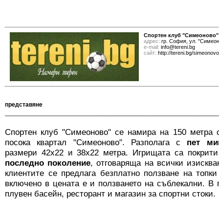
Спортен клуб "Симеоново"
адрес:
гр. София, ул. "Симео
е-mail:
info@tereni.bg
сайт:
http://tereni.bg/simeonovo
представяне
Спортен клуб "Симеоново" се намира на 150 метра 
посока квартал "Симеоново". Разполага с
пет ми
размери 42x22 и 38x22 метра. Игрищата са покрит
последно поколение
, отговаряща на всички изискв
клиентите се предлага безплатно ползване на топки
включено в цената е и ползването на съблекални. В 
плувен басейн, ресторант и магазин за спортни стоки.