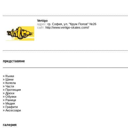
Vertigo
адрес:
гр. София, ул. "Крум Попов" №26
сайт:
http://www.vertigo-skates.com//
представяне
» Кънки
» Шини
» Колела
» Части
» Протекция
» Дрехи
» Обувки
» Раници
» Медия
» Графити
» Аксесоари
галерия