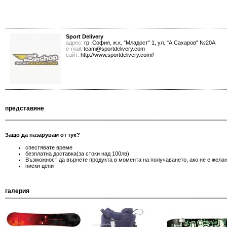
Sport Delivery
адрес:
гр. София, ж.к. "Младост" 1, ул. "А.Сахаров" №20А
е-mail:
team@sportdelivery.com
сайт:
http://www.sportdelivery.com//
представяне
Защо да пазарувам от тук?
спестявате време
безплатна доставка(за стоки над 100лв)
Възможност да върнете продукта в момента на получаването, ако не е желан
ниски цени
галерия