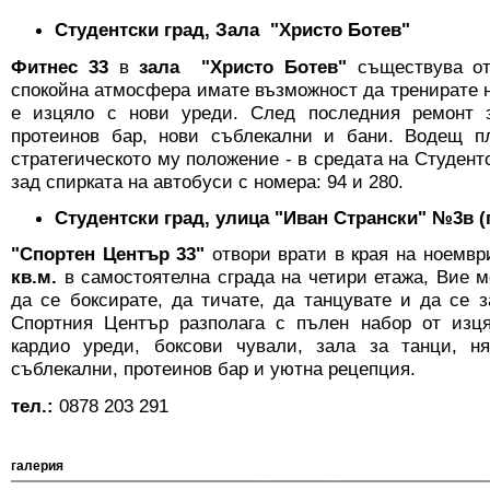
Студентски град, Зала "Христо Ботев"
Фитнес 33
в
зала "Христо Ботев"
съществува от
спокойна атмосфера имате възможност да тренирате на
е изцяло с нови уреди. След последния ремонт з
протеинов бар, нови съблекални и бани. Водещ п
стратегическото му положение - в средата на Студент
зад спирката на автобуси с номера: 94 и 280.
Студентски град, улица "Иван Странски" №3в (
"Спортен Център 33"
отвори врати в края на ноемвр
кв.м.
в самостоятелна сграда на четири етажа, Вие м
да се боксирате, да тичате, да танцувате и да се з
Спортния Център разполага с пълен набор от изц
кардио уреди, боксови чували, зала за танци, н
съблекални, протеинов бар и уютна рецепция.
тел.:
0878 203 291
галерия