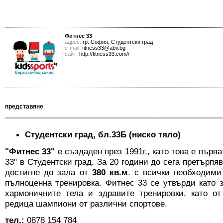
Фитнес 33
адрес:
гр. София, Студентски град
е-mail:
fitness33@abv.bg
сайт:
http://fitness33.com//
представяне
Студентски град, бл.33Б (ниско тяло)
"Фитнес 33"
е създаден през 1991г., като това е първ
33" в Студентски град. За 20 години до сега претърпя
достигне до зала от
380 кв.м
. с всички необходими
пълноценна тренировка. Фитнес 33 се утвърди като з
хармоничните тела и здравите тренировки, като от
редица шампиони от различни спортове.
тел.:
0878 154 784