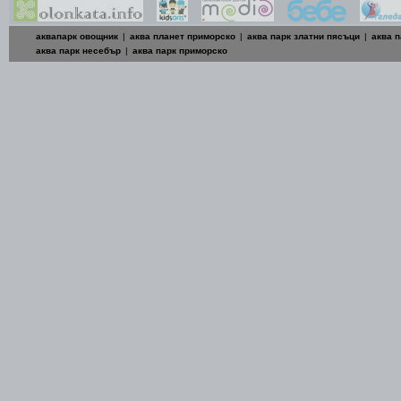
аквапарк овощник
|
аква планет приморско
|
аква парк златни пясъци
|
аква п
аква парк несебър
|
аква парк приморско