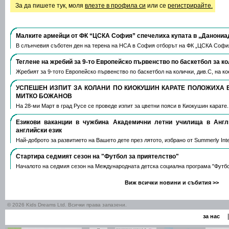
За да пишете тук, моля
влезте в профила си
или се
регистрирайте.
Малките армейци от ФК “ЦСКА София” спечелиха купата в „Данониа
В слънчевия съботен ден на терена на НСА в София отборът на ФК „ЦСКА Софи
Теглене на жребий за 9-то Европейско първенство по баскетбол за к
Жребият за 9-тото Европейско първенство по баскетбол на колички, див.С, на 
УСПЕШЕН ИЗПИТ ЗА КОЛАНИ ПО КИОКУШИН КАРАТЕ ПОЛОЖИХА 
МИТКО БОЖАНОВ
На 28-ми Март в град Русе се проведе изпит за цветни пояси в Киокушин карате
Езикови ваканции​ в чужбина Академични летни училища в Анг
английски език
Най-доброто за развитието на Вашето дете през лятото, избрано от Summerly Inte
Стартира седмият сезон на "Футбол за приятелство"
Началото на седмия сезон на Международната детска социална програма "Футб
Виж всички новини и събития >>
© 2026 Kids Dreams Ltd. Всички права запазени.
|
за нас