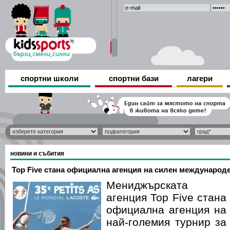
спортни школи
спортни бази
лагери
новини и събития
Top Five стана официална агенция на силен международ
Мениджърската
агенция Top Five стана
официална агенция на
най-големия турнир за