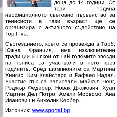
деца до 14 години. От
тази година
неофициалното световно първенство за
тенисисти в тази възраст ще се
организира с активното съдействие на
Top Five.
Състезанието, което се провежда в Тарб,
Южна Франция, има изключителни
традиции и някои от най-големите звезди
на тениса са участвали в него през
годините. Сред шампионите са Мартина
Хингис, Ким Клайстерс и Рафаел Надал.
Участие пък са записвали Майкъл Ченг,
Роджър Федерер, Новак Джокович, Хуан
Мартин Дел Потро, Амели Моресмо, Ана
Иванович и Анжелик Кербер.
Източник:
www.sportal.bg