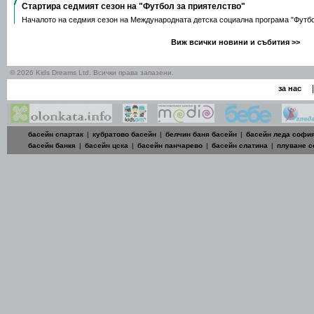
Стартира седмият сезон на "Футбол за приятелство"
Началото на седмия сезон на Международната детска социална програма "Футб
Виж всички новини и събития >>
© 2026 Kids Dreams Ltd. Всички права запазени.
|
за нас
басейн спартак
|
кубратово басейн
|
белчин баня басейн
|
басейн леда софи
басейн банкя
|
басейн цска
|
басейн панчарево
|
басейн слатина
|
плуване 