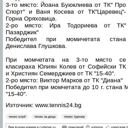
3-то място: Йоана Буюклиева от ТК" Про
Спорт" и Ваня Косева от ТК"Царевец"-
Горна Оряховица.
2-ро място: Ира Тодориева от ТК"
Пазарджик"
Победител при момичетата стана
Денислава Глушкова.
При момчетата на 3-то място се
класираха Юлиян Колев от Софийски ТК
и Християн Семерджиев от ТК "15-40".
2-ро място: Виктор Марков от ТК "Диана"
Победител при момчетата до 10 г. стана 
"15-40".
Източник: www.tennis24.bg
тенис клуб
тенис за деца
тенис турнир
Виж всички новини и събития >>
принтирай
изпрати
харесвам
(