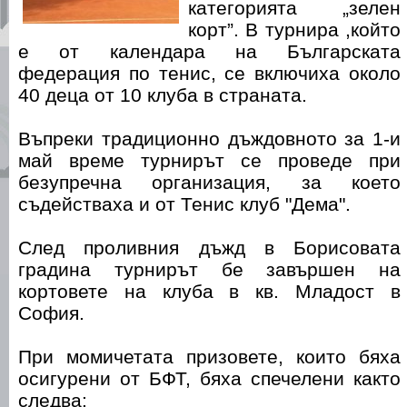
категорията „зелен
корт”. В турнира ,който
е от календара на Българската
федерация по тенис, се включиха около
40 деца от 10 клуба в страната.
Въпреки традиционно дъждовното за 1-и
май време турнирът се проведе при
безупречна организация, за което
съдействаха и от Тенис клуб "Дема".
След проливния дъжд в Борисовата
градина турнирът бе завършен на
кортовете на клуба в кв. Младост в
София.
При момичетата призовете, които бяха
осигурени от БФТ, бяха спечелени както
следва: