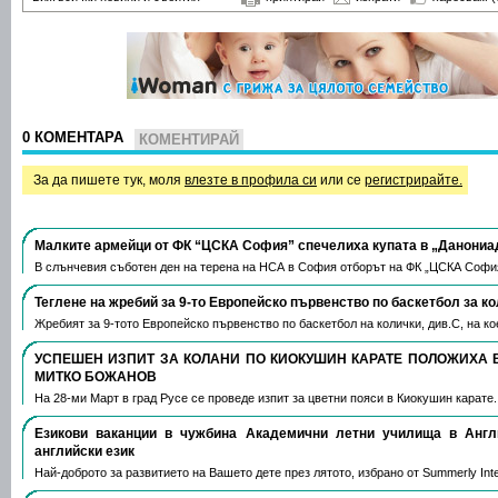
0 КОМЕНТАРА
КОМЕНТИРАЙ
За да пишете тук, моля
влезте в профила си
или се
регистрирайте.
Малките армейци от ФК “ЦСКА София” спечелиха купата в „Данониа
В слънчевия съботен ден на терена на НСА в София отборът на ФК „ЦСКА Софи
Теглене на жребий за 9-то Европейско първенство по баскетбол за к
Жребият за 9-тото Европейско първенство по баскетбол на колички, див.С, на 
УСПЕШЕН ИЗПИТ ЗА КОЛАНИ ПО КИОКУШИН КАРАТЕ ПОЛОЖИХА 
МИТКО БОЖАНОВ
На 28-ми Март в град Русе се проведе изпит за цветни пояси в Киокушин карате
Езикови ваканции​ в чужбина Академични летни училища в Анг
английски език
Най-доброто за развитието на Вашето дете през лятото, избрано от Summerly Inte