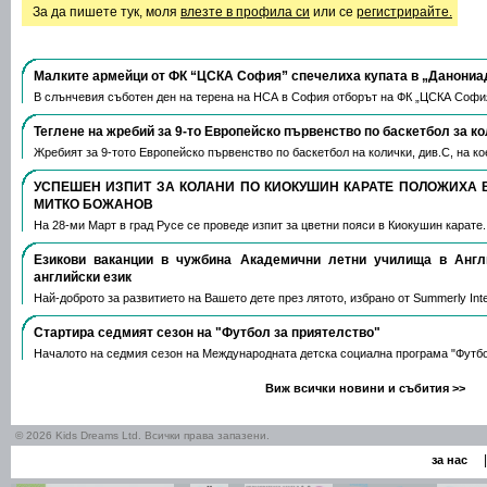
За да пишете тук, моля
влезте в профила си
или се
регистрирайте.
Малките армейци от ФК “ЦСКА София” спечелиха купата в „Данониа
В слънчевия съботен ден на терена на НСА в София отборът на ФК „ЦСКА Софи
Теглене на жребий за 9-то Европейско първенство по баскетбол за к
Жребият за 9-тото Европейско първенство по баскетбол на колички, див.С, на 
УСПЕШЕН ИЗПИТ ЗА КОЛАНИ ПО КИОКУШИН КАРАТЕ ПОЛОЖИХА 
МИТКО БОЖАНОВ
На 28-ми Март в град Русе се проведе изпит за цветни пояси в Киокушин карате
Езикови ваканции​ в чужбина Академични летни училища в Анг
английски език
Най-доброто за развитието на Вашето дете през лятото, избрано от Summerly Inte
Стартира седмият сезон на "Футбол за приятелство"
Началото на седмия сезон на Международната детска социална програма "Футб
Виж всички новини и събития >>
© 2026 Kids Dreams Ltd. Всички права запазени.
|
за нас