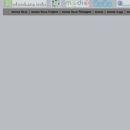
конна база
|
конна база София
|
конна база Пловдив
|
конна
|
конна езда
|
к