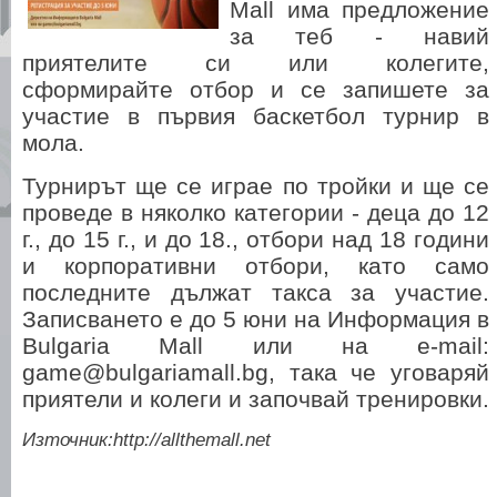
Mall има предложение
за теб - навий
приятелите си или колегите,
сформирайте отбор и се запишете за
участие в първия баскетбол турнир в
мола.
Турнирът ще се играе по тройки и ще се
проведе в няколко категории - деца до 12
г., до 15 г., и до 18., отбори над 18 години
и корпоративни отбори, като само
последните дължат такса за участие.
Записването е до 5 юни на Информация в
Bulgaria Mall или на e-mail:
game@bulgariamall.bg, така че уговаряй
приятели и колеги и започвай тренировки.
Източник:http://allthemall.net