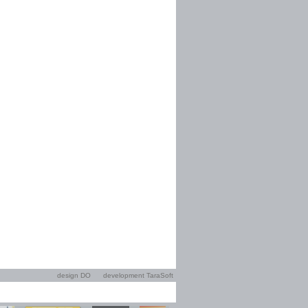
design DO
development TaraSoft