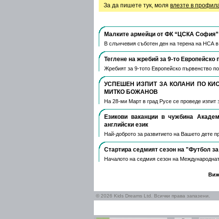
За да пишете тук, моля
влезте в профил
Малките армейци от ФК “ЦСКА София” 
В слънчевия съботен ден на терена на НСА 
Теглене на жребий за 9-то Европейско 
Жребият за 9-тото Европейско първенство по
УСПЕШЕН ИЗПИТ ЗА КОЛАНИ ПО КИ
МИТКО БОЖАНОВ
На 28-ми Март в град Русе се проведе изпит 
Езикови ваканции​ в чужбина Акаде
английски език
Най-доброто за развитието на Вашето дете пре
Стартира седмият сезон на "Футбол за
Началото на седмия сезон на Международнат
Виж
© 2026 Kids Dreams Ltd. Всички права запазени.