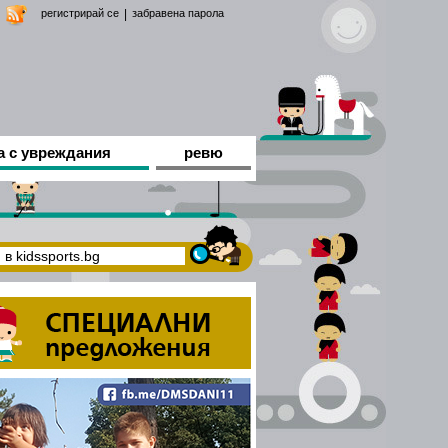
регистрирай се
|
забравена парола
а с увреждания
ревю