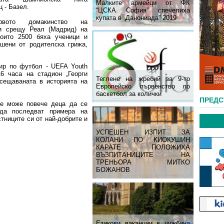
Малките армейци от ФК
 - Базел.
“ЦСКА София” спечелиха
купата в „Данониада” 2019
вото домакинство на
и срещу Реал (Мадрид) на
които 2500 бяха ученици и
шени от родителска грижа,
ир по футбол - UEFA Youth
6 часа на стадион „Георги
Теглене на жребий за 9-то
сещаваната в историята на
Европейско първенство по
баскетбол за колички
ПРЕД
се може повече деца да се
да последват примера на
стниците си от най-добрите и
УСПЕШЕН ИЗПИТ ЗА
КОЛАНИ ПО КИОКУШИН
КАРАТЕ ПОЛОЖИХА
ВЪЗПИТАНИЦИТЕ НА
ТРЕНЬОРА МИТКО
БОЖАНОВ
Езикови ваканции​ в чужбина