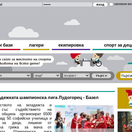
запомни ме
и бази
лагери
екипировка
спорт за дец
адежката шампионска лига Лудогорец - Базел
рството на младежта и
 със съдействието на
 община организират 6500
над 50 софийски училища и
 за деца, лишени от
лска грижа за мача от
ката Шампионска лига