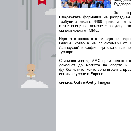
Лудогорец
За пър
младежката формация на разградчан
трибуните имаше 4400 зрители, от 
възпитаници на домовете за деца, ли
организирани от ММС.
Идеята е срещата от младежкия турн
League, която е на 22 октомври от 1
Аспарухов“ в София, да стане най-по
турнира.
С инициативата, ММС цели колкото 
докоснат до магията на спорта и 
футболистите, които вече играят с връ
богати клубове в Европа.
снимка: Guliver/Getty Images