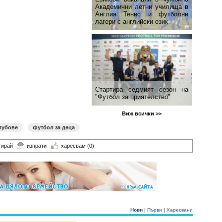
Академични летни училища в
Англия Тенис и футболни
лагери с английски език
Стартира седмият сезон на
"Футбол за приятелство"
Виж всички >>
лубове
футбол за деца
тирай
изпрати
харесвам
(0)
Нови
|
Първи
|
Харесвани