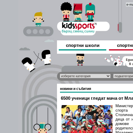
спортни школи
спортн
новини и събития
6500 ученици гледат мача от Мл
Министе
спорта
Столична
деца от 
домове
родите
Младеж