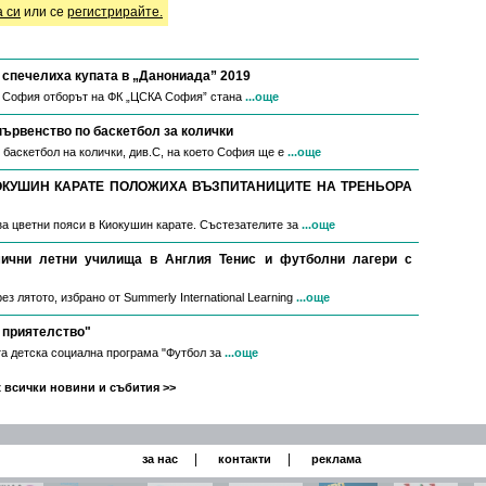
а си
или се
регистрирайте.
спечелиха купата в „Данониада” 2019
в София отборът на ФК „ЦСКА София” стана
...още
първенство по баскетбол за колички
 баскетбол на колички, див.С, на което София ще е
...още
ОКУШИН КАРАТЕ ПОЛОЖИХА ВЪЗПИТАНИЦИТЕ НА ТРЕНЬОРА
за цветни пояси в Киокушин карате. Състезателите за
...още
мични летни училища в Англия Тенис и футболни лагери с
з лятото, избрано от Summerly International Learning
...още
 приятелство"
а детска социална програма "Футбол за
...още
 всички новини и събития >>
|
|
за нас
контакти
реклама