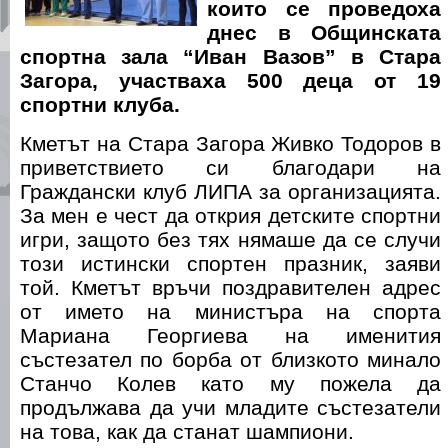
които се проведоха
днес в Общинската
спортна зала “Иван Вазов” в Стара
Загора, участваха 500 деца от 19
спортни клуба.
Кметът на Стара Загора Живко Тодоров в
приветствието си благодари на
Граждански клуб ЛИПА за организацията.
За мен е чест да открия детските спортни
игри, защото без тях нямаше да се случи
този истински спортен празник, заяви
той. Кметът връчи поздравителен адрес
от името на министъра на спорта
Мариана Георгиева на именития
състезател по борба от близкото минало
Станчо Колев като му пожела да
продължава да учи младите състезатели
на това, как да станат шампиони.