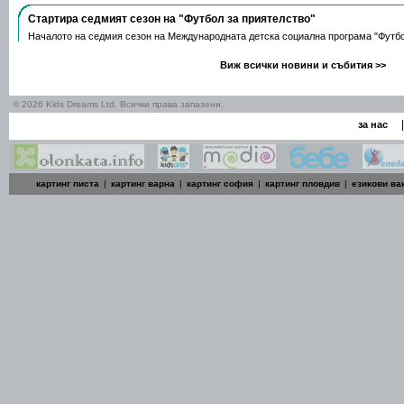
Стартира седмият сезон на "Футбол за приятелство"
Началото на седмия сезон на Международната детска социална програма "Футб
Виж всички новини и събития >>
© 2026 Kids Dreams Ltd. Всички права запазени.
|
за нас
картинг писта
|
картинг варна
|
картинг софия
|
картинг пловдив
|
езикови ва