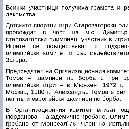
Всички участници получиха грамота и р
лакомства.
Детските спортни игри Старозагорски ол
провеждат в чест на м.с. Димитър
старозагорски олимпиец, участник в игри
Игрите се осъществяват с подкреп
олимпийски комитет и със съдействие
Загора.
Председател на Организационния комитет 
Томов – шампион по борба с три ср
олимпийски игри – в Мюнхен, 1972 г.; 
Москва, 1980 г.; Александър Томов е бил
пет пъти европейски шампион по борба.
В Организационния комитет влизат ощ
Йорданова – академично гребане. Олимп
гребане от Монреал`76. Член на Изпълн