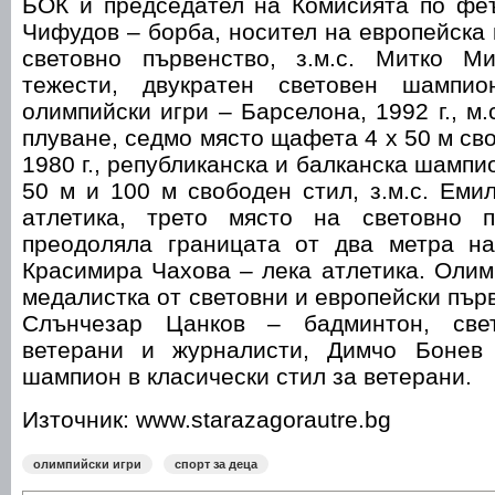
БОК и председател на Комисията по феъ
Чифудов – борба, носител на европейска 
световно първенство, з.м.с. Митко М
тежести, двукратен световен шампи
олимпийски игри – Барселона, 1992 г., м
плуване, седмо място щафета 4 х 50 м св
1980 г., републиканска и балканска шампи
50 м и 100 м свободен стил, з.м.с. Еми
атлетика, трето място на световно п
преодоляла границата от два метра на
Красимира Чахова – лека атлетика. Оли
медалистка от световни и европейски пър
Слънчезар Цанков – бадминтон, све
ветерани и журналисти, Димчо Бонев 
шампион в класически стил за ветерани.
Източник: www.starazagorautre.bg
олимпийски игри
спорт за деца