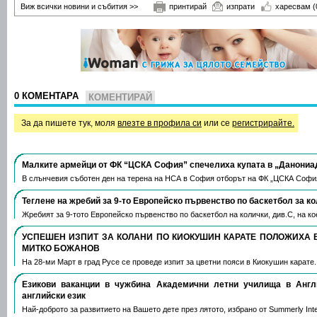
Виж всички новини и събития >>
принтирай
изпрати
харесвам
(
0 КОМЕНТАРА
КОМЕНТИРАЙ
За да пишете тук, моля
влезте в профила си
или се
регистрирайте.
Малките армейци от ФК “ЦСКА София” спечелиха купата в „Данониа
В слънчевия съботен ден на терена на НСА в София отборът на ФК „ЦСКА Софи
Теглене на жребий за 9-то Европейско първенство по баскетбол за к
Жребият за 9-тото Европейско първенство по баскетбол на колички, див.С, на 
УСПЕШЕН ИЗПИТ ЗА КОЛАНИ ПО КИОКУШИН КАРАТЕ ПОЛОЖИХА 
МИТКО БОЖАНОВ
На 28-ми Март в град Русе се проведе изпит за цветни пояси в Киокушин карате
Езикови ваканции​ в чужбина Академични летни училища в Анг
английски език
Най-доброто за развитието на Вашето дете през лятото, избрано от Summerly Inte