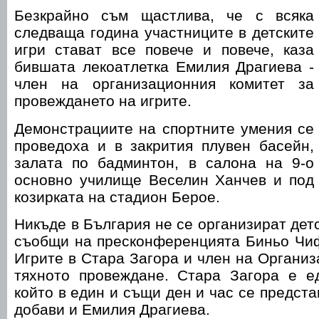
Безкрайно съм щастлива, че с всяка
следваща година участниците в детските
игри стават все повече и повече, каза
бившата лекоатлетка Емилия Драгиева -
член на организационния комитет за
провеждането на игрите.
Демонстрациите на спортните умения се
проведоха и в закрития плувен басейн,
залата по бадминтон, в салона на 9-о
основно училище Веселин Ханчев и под
козирката на стадион Берое.
Никъде в България не се организират дет
съобщи на пресконференцията Биньо Чиф
Игрите в Стара Загора и член на Организ
тяхното провеждане. Стара Загора е ед
който в един и същи ден и час се предста
добави и Емилия Драгиева.