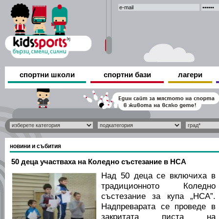
спортни школи
спортни бази
лагери
новини и събития
50 деца участваха на Коледно състезание в НСА
Над 50 деца се включиха в
традиционното Коледно
състезание за купа „НСА”.
Надпреварата се проведе в
закритата писта на