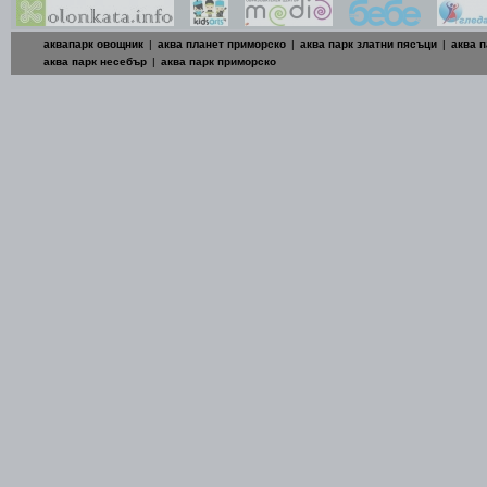
аквапарк овощник
|
аква планет приморско
|
аква парк златни пясъци
|
аква п
аква парк несебър
|
аква парк приморско