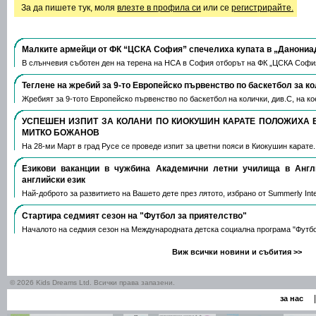
За да пишете тук, моля
влезте в профила си
или се
регистрирайте.
Малките армейци от ФК “ЦСКА София” спечелиха купата в „Данониа
В слънчевия съботен ден на терена на НСА в София отборът на ФК „ЦСКА Софи
Теглене на жребий за 9-то Европейско първенство по баскетбол за к
Жребият за 9-тото Европейско първенство по баскетбол на колички, див.С, на 
УСПЕШЕН ИЗПИТ ЗА КОЛАНИ ПО КИОКУШИН КАРАТЕ ПОЛОЖИХА 
МИТКО БОЖАНОВ
На 28-ми Март в град Русе се проведе изпит за цветни пояси в Киокушин карате
Езикови ваканции​ в чужбина Академични летни училища в Анг
английски език
Най-доброто за развитието на Вашето дете през лятото, избрано от Summerly Inte
Стартира седмият сезон на "Футбол за приятелство"
Началото на седмия сезон на Международната детска социална програма "Футб
Виж всички новини и събития >>
© 2026 Kids Dreams Ltd. Всички права запазени.
|
за нас