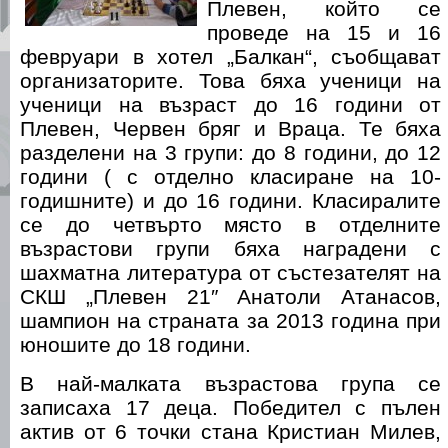
Плевен, който се
проведе на 15 и 16
февруари в хотел „Балкан“, съобщават
организаторите. Това бяха ученици на
ученици на възраст до 16 години от
Плевен, Червен бряг и Враца. Те бяха
разделени на 3 групи: до 8 години, до 12
години ( с отделно класиране на 10-
годишните) и до 16 години. Класиралите
се до четвърто място в отделните
възрастови групи бяха наградени с
шахматна литература от състезателят на
СКШ „Плевен 21″ Анатоли Атанасов,
шампион на страната за 2013 година при
юношите до 18 години.
В най-малката възрастова група се
записаха 17 деца. Победител с пълен
актив от 6 точки стана Кристиан Милев,