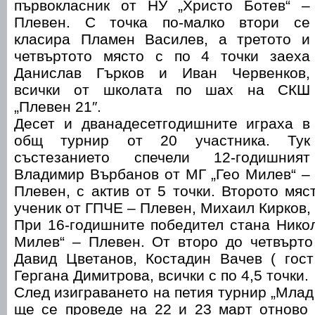
първокласник от НУ „Христо Ботев“ –
Плевен. С точка по-малко втори се
класира Пламен Василев, а третото и
четвъртото място с по 4 точки заеха
Данислав Гърков и Иван Червенков,
всички от школата по шах на СКШ
„Плевен 21″.
Десет и дванадесетгодишните играха в
общ турнир от 20 участника. Тук
състезанието спечели 12-годишният
Владимир Върбанов от МГ „Гео Милев“ –
Плевен, с актив от 5 точки. Второто мяс
ученик от ГПЧЕ – Плевен, Михаил Кирков, 
При 16-годишните победител стана Нико
Милев“ – Плевен. От второ до четвърто
Давид Цветанов, Костадин Вачев ( гост
Гергана Димитрова, всички с по 4,5 точки.
След изиграването на петия турнир „Млад
ще се проведе на 22 и 23 март отново 