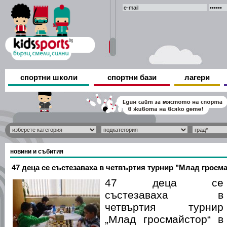
спортни школи
спортни бази
лагери
новини и събития
47 деца се състезаваха в четвъртия турнир "Млад гросм
47 деца се
състезаваха в
четвъртия турнир
„Млад гросмайстор“ в