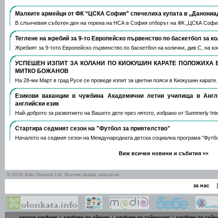
Малките армейци от ФК “ЦСКА София” спечелиха купата в „Данониа
В слънчевия съботен ден на терена на НСА в София отборът на ФК „ЦСКА Софи
Теглене на жребий за 9-то Европейско първенство по баскетбол за к
Жребият за 9-тото Европейско първенство по баскетбол на колички, див.С, на 
УСПЕШЕН ИЗПИТ ЗА КОЛАНИ ПО КИОКУШИН КАРАТЕ ПОЛОЖИХА 
МИТКО БОЖАНОВ
На 28-ми Март в град Русе се проведе изпит за цветни пояси в Киокушин карате
Езикови ваканции​ в чужбина Академични летни училища в Анг
английски език
Най-доброто за развитието на Вашето дете през лятото, избрано от Summerly Inte
Стартира седмият сезон на "Футбол за приятелство"
Началото на седмия сезон на Международната детска социална програма "Футб
Виж всички новини и събития >>
© 2026 Kids Dreams Ltd. Всички права запазени.
|
за нас
карате клубове
|
клубове по айкидо
|
клубове по тайкоундо
|
клубове по тайч