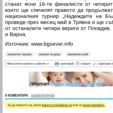
станат ясни 16-те финалисти от четирит
които ще спечелят правото да продължат
националния турнир „Надеждите на Бъ
проведе през месец май в Трявна и ще съ
от останалите четири вериги от Пловдив,
и Варна.
Източник: www.bgsever.info
шахматен турнир
шахмат за деца
шахматен клуб
Виж всички новини и събития >>
принтирай
изпрати
харесвам
(
0 КОМЕНТАРА
КОМЕНТИРАЙ
За да пишете тук, моля
влезте в профила си
или се
регистрирайте.