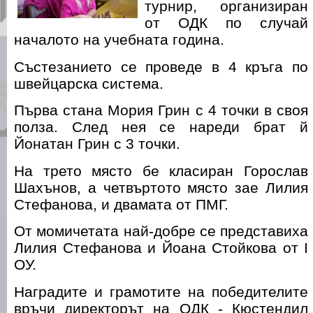
турнир, организиран
от ОДК по случай
началото на учебната година.
Състезанието се проведе в 4 кръга по
швейцарска система.
Първа стана Мория Грин с 4 точки в своя
полза. След нея се нареди брат й
Йонатан Грин с 3 точки.
На трето място бе класиран Горослав
Шахънов, а четвъртото място зае Лилия
Стефанова, и двамата от ПМГ.
От момичетата най-добре се представиха
Лилия Стефанова и Йоана Стойкова от І
ОУ.
Наградите и грамотите на победителите
връчи директорът на ОДК - Кюстендил