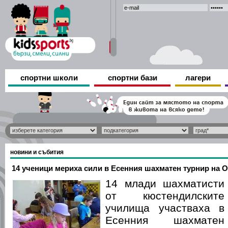
спортни школи
спортни бази
лагери
новини и събития
14 ученици мериха сили в Есенния шахматен турнир на 
14 млади шахматисти
от кюстендилските
училища участваха в
Есенния шахматен