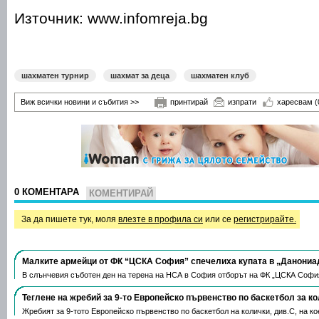
Източник: www.infomreja.bg
шахматен турнир
шахмат за деца
шахматен клуб
Виж всички новини и събития >>
принтирай
изпрати
харесвам
(
0 КОМЕНТАРА
КОМЕНТИРАЙ
За да пишете тук, моля
влезте в профила си
или се
регистрирайте.
Малките армейци от ФК “ЦСКА София” спечелиха купата в „Данониа
В слънчевия съботен ден на терена на НСА в София отборът на ФК „ЦСКА Софи
Теглене на жребий за 9-то Европейско първенство по баскетбол за к
Жребият за 9-тото Европейско първенство по баскетбол на колички, див.С, на 