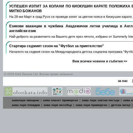
УСПЕШЕН ИЗПИТ ЗА КОЛАНИ ПО КИОКУШИН КАРАТЕ ПОЛОЖИХА 
МИТКО БОЖАНОВ
На 28-ми Март в град Русе се проведе изпит за цветни пояси в Киокушин карате
Езикови ваканции​ в чужбина Академични летни училища в Анг
английски език
Най-доброто за развитието на Вашето дете през лятото, избрано от Summerly Inte
Стартира седмият сезон на "Футбол за приятелство"
Началото на седмия сезон на Международната детска социална програма "Футб
Виж всички новини и събития >>
© 2026 Kids Dreams Ltd. Всички права запазени.
|
за нас
аквапарк овощник
|
аква планет приморско
|
аква парк златни пясъци
|
аква п
аква парк пловдив
|
аква парк несебър
|
аква парк приморско
|
детски лагер
|