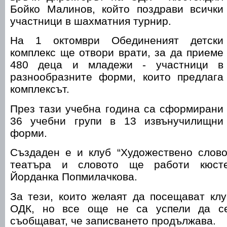
Бойко Малинов, който поздрави всички
участници в шахматния турнир.
На 1 октомври Обединеният детски
комплекс ще отвори врати, за да приеме
480 деца и младежи - участници в
разнообразните форми, които предлага
комплексът.
През тази учебна година са сформирани
36 учебни групи в 13 извънучилищни
форми.
Създаден е и клуб “Художествено слово
театъра и словото ще работи кюсте
Йорданка Попмилачкова.
За тези, които желаят да посещават кл
ОДК, но все още не са успели да с
съобщават, че записването продължава.