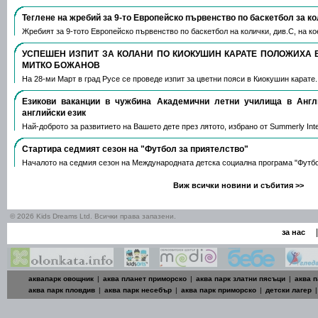
Теглене на жребий за 9-то Европейско първенство по баскетбол за к
Жребият за 9-тото Европейско първенство по баскетбол на колички, див.С, на 
УСПЕШЕН ИЗПИТ ЗА КОЛАНИ ПО КИОКУШИН КАРАТЕ ПОЛОЖИХА 
МИТКО БОЖАНОВ
На 28-ми Март в град Русе се проведе изпит за цветни пояси в Киокушин карате
Езикови ваканции​ в чужбина Академични летни училища в Анг
английски език
Най-доброто за развитието на Вашето дете през лятото, избрано от Summerly Inte
Стартира седмият сезон на "Футбол за приятелство"
Началото на седмия сезон на Международната детска социална програма "Футб
Виж всички новини и събития >>
© 2026 Kids Dreams Ltd. Всички права запазени.
|
за нас
аквапарк овощник
|
аква планет приморско
|
аква парк златни пясъци
|
аква п
аква парк пловдив
|
аква парк несебър
|
аква парк приморско
|
детски лагер
|