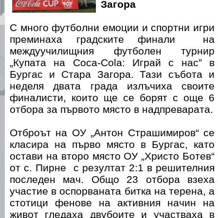
Загора
С много футболни емоции и спортни игри
преминаха градските финали на
междуучилищния футболен турнир
„Купата на Coca-Cola: Играй с нас” в
Бургас и Стара Загора. Тази събота и
неделя двата града излъчиха своите
финалисти, които ще се борят с още 6
отбора за първото място в надпреварата.
Отброът на ОУ „Антон Страшимиров“ се
класира на първо място в Бургас, като
остави на второ място ОУ „Христо Ботев“
от с. Пирне с резултат 2:1 в решителния
последен мач. Общо 23 отбора взеха
участие в оспорваната битка на терена, а
стотици фенове на активния начин на
живот гледаха двубоите и участваха в