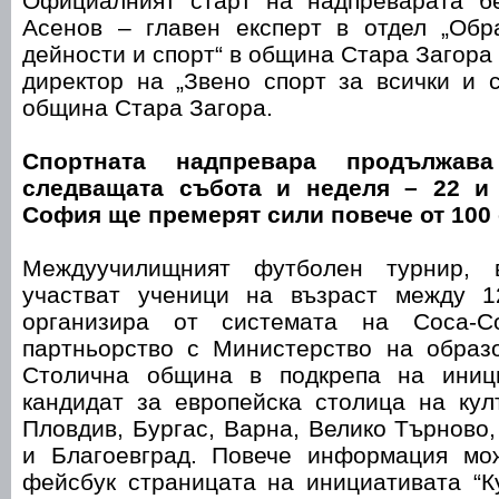
Oфициалният старт на надпреварата б
Асенов – главен експерт в отдел „Обр
дейности и спорт“ в община Стара Загора
директор на „Звено спорт за всички и 
община Стара Загора.
Спортната надпревара продължа
следващата събота и неделя – 22 и 
София ще премерят сили повече от 100 
Междуучилищният футболен турнир, 
участват ученици на възраст между 1
организира от системата на Coca-C
партньорство с Министерство на образо
Столична община в подкрепа на иниц
кандидат за европейска столица на кул
Пловдив, Бургас, Варна, Велико Търново,
и Благоевград. Повече информация мо
фейсбук страницата на инициативата “К