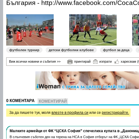
България - http://www.facebook.com/CocaC
футболен турнир
детски футболни клубове
футбол за деца
Виж всички новини и събития >>
принтирай
изпрати
харесвам
(
0 КОМЕНТАРА
КОМЕНТИРАЙ
За да пишете тук, моля
влезте в профила си
или се
регистрирайте.
Малките армейци от ФК “ЦСКА София” спечелиха купата в „Данониа
В слънчевия съботен ден на терена на НСА в София отборът на ФК „ЦСКА Софи