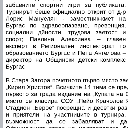
забавните спортни игри за публиката.
Турнирът беше официално открит от д-р
Лорис Мануелян - заместник-кмет на
Бургас по здравеопазване, превенция,
социални дйности, трудова заетост и
спорт; Павлина Алексиева – главен
експерт в Регионален инспекторат по
образованието Бургас и Пепа Ангелова –
директор на Общински детски комплекс
Бургас.
В Стара Загора почетното първо място за
„Кирил Христов“. Всичките 14 тима се пр
първото за града издание на „Купата на 
място се класира СОУ „Пейо Крачолов Я
Стадион „Берое“ посрещна и десетки ра
и приятели на участниците в турнира
възможност да се забавляват и да 