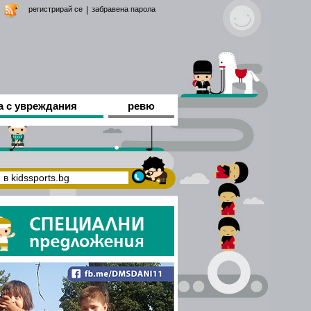
регистрирай се
|
забравена парола
а с увреждания
ревю