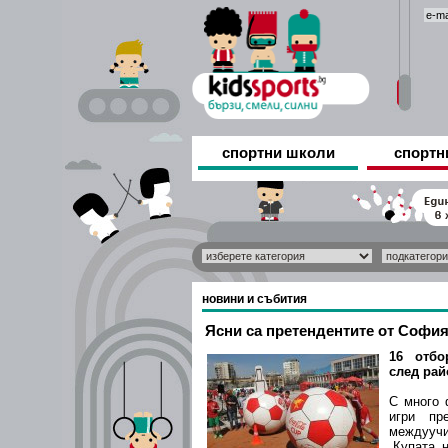
спортни школи
спортн
новини и събития
Ясни са претендентите от София 
16 отбо
след рай
С много 
игри пр
междууч
„Купата н