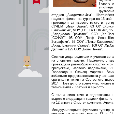
Повече о
училища 
футболн
стадион „Академика-4км“. Шестнайс
градския финал на турнира на 13 май,
претендент за първото място в турни
СУЧЕМ „Иван Вазов”, 63 ОУ „Христ
Смирненски”, ЧОУ „СВЕТА СОФИЯ”, 150
„Владислав Граматик”, СОУ „Хр.Я
„СОФИЯ”, 95 СОУ „Проф. Иван Шиш
Зографски”, 55 СОУ „Петко Каравело
„Акад. Емилиян Станев”, 109 ОУ „Хр.С
Далчев” и 125 СОУ „Боян Пенев”.
Стотици деца, родители и учители се 
на спортния празник. Паралелно с кв
провеждаха разнообразни спортни игри
препускане, Червено надскачане, 21
Гооолеада и Скачащ маратон. Всич
забавните предизвикателства,участвах
оригинални топки на Световното първ
2014. През цялото време участниците в
талисманите - Златния и Крилото.
С пълна сила тече и подготовката н
където е следващият градски финал от
на 12 април в Спортен комплекс „Арена 
Междуучилищният футболен турнир, в 
ученици на възраст между 12 и 14 