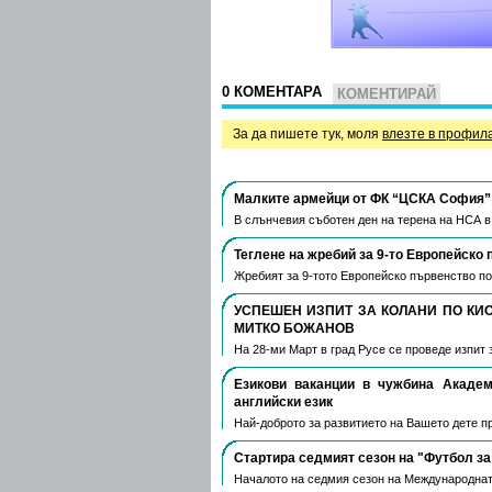
0 КОМЕНТАРА
КОМЕНТИРАЙ
За да пишете тук, моля
влезте в профил
Малките армейци от ФК “ЦСКА София” 
В слънчевия съботен ден на терена на НСА 
Теглене на жребий за 9-то Европейско 
Жребият за 9-тото Европейско първенство по
УСПЕШЕН ИЗПИТ ЗА КОЛАНИ ПО КИ
МИТКО БОЖАНОВ
На 28-ми Март в град Русе се проведе изпит 
Езикови ваканции​ в чужбина Акаде
английски език
Най-доброто за развитието на Вашето дете пре
Стартира седмият сезон на "Футбол за
Началото на седмия сезон на Международнат