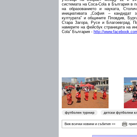
системата на Coca-Cola в България в 
на образованието и науката, Столи
инициативата „София – кандидат з
културата” и общините Пловдив, Бург
Стара Загора, Русе и Благоевград. 
намерите на фейсбук страницата на ин
Cola” България -
http://www.facebook.co
футболен турнир
детски футболни к
Виж всички новини и събития >>
прин