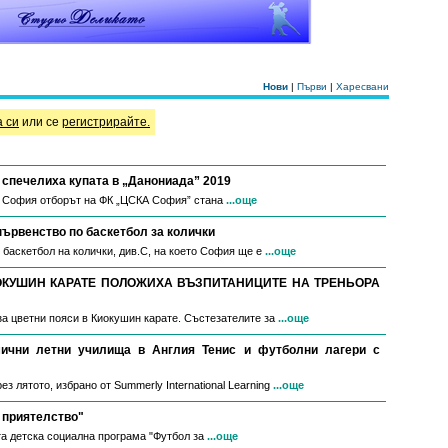
Нови
|
Първи
|
Харесвани
а си
или се
регистрирайте.
спечелиха купата в „Данониада” 2019
в София отборът на ФК „ЦСКА София” стана
...още
първенство по баскетбол за колички
 баскетбол на колички, див.С, на което София ще е
...още
ОКУШИН КАРАТЕ ПОЛОЖИХА ВЪЗПИТАНИЦИТЕ НА ТРЕНЬОРА
за цветни пояси в Киокушин карате. Състезателите за
...още
мични летни училища в Англия Тенис и футболни лагери с
з лятото, избрано от Summerly International Learning
...още
 приятелство"
а детска социална програма "Футбол за
...още