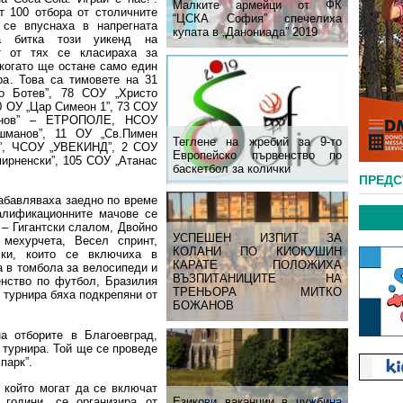
Малките армейци от ФК
т 100 отбора от столичните
“ЦСКА София” спечелиха
се впуснаха в напрегната
купата в „Данониада” 2019
а битка този уикенд на
ет от тях се класираха за
 когато ще остане само един
ра. Това са тимовете на 31
о Ботев”, 78 СОУ „Христо
 ОУ „Цар Симеон 1”, 73 СОУ
сенов” – ЕТРОПОЛЕ, НСОУ
манов”, 11 ОУ „Св.Пимен
Теглене на жребий за 9-то
в”, ЧСОУ „УВЕКИНД”, 2 СОУ
Европейско първенство по
мирненски”, 105 СОУ „Атанас
баскетбол за колички
ПРЕД
забaвляваха заеднo по време
алификационните мачове се
 – Гигантски слалом, Двойно
УСПЕШЕН ИЗПИТ ЗА
 мехурчета, Весел спринт,
КОЛАНИ ПО КИОКУШИН
ки, които се включиха в
КАРАТЕ ПОЛОЖИХА
а в томбола за велосипеди и
ВЪЗПИТАНИЦИТЕ НА
енство по футбол, Бразилия
ТРЕНЬОРА МИТКО
 турнира бяха подкрепяни от
БОЖАНОВ
а отборите в Благоевград,
 турнира. Той ще се проведе
парк”.
който могат да се включат
Езикови ваканции​ в чужбина
години, се организира от