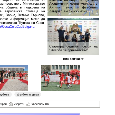
Академични летни училища в
партньорство с Министерство
Англия Тенис и футболни
чна община в подкрепа на
лагери с английски език
а европейска столица на
ас, Варна, Велико Търново,
Повече информация може да
ициативата “Купата на Coca-
m/CocaColaCupBulgaria
.
Стартира седмият сезон на
"Футбол за приятелство"
Виж всички >>
лубове
футбол за деца
тирай
изпрати
харесвам
(0)