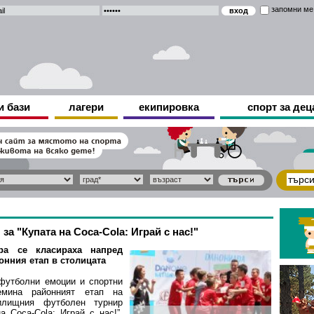
запомни ме
и бази
лагери
екипировка
спорт за дец
за "Купата на Coca-Cola: Играй с нас!"
ра се класираха напред
онния етап в столицата
футболни емоции и спортни
емина районният етап на
илищния футболен турнир
а Coca-Cola: Играй с нас!”.