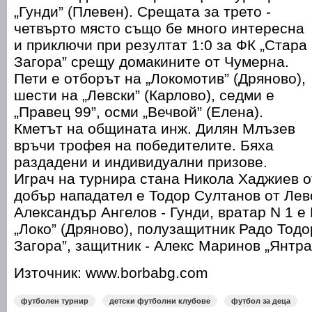
„Гунди” (Плевен). Срещата за трето -
четвърто място също бе много интересна
и приключи при резултат 1:0 за ФК „Стара
Загора” срещу домакините от Чумерна.
Пети е отборът на „Локомотив” (Дряново),
шести на „Левски” (Карлово), седми е
„Правец 99”, осми „Вечвой” (Елена).
Кметът на общината инж. Дилян Млъзев
връчи трофея на победителите. Бяха
раздадени и индивидуални призове.
Играч на турнира стана Никола Хаджиев о
добър нападател е Тодор Султанов от Лев
Александър Ангелов - Гунди, вратар N 1 е
„Локо” (Дряново), полузащитник Радо Тодо
Загора”, защитник - Алекс Маринов „Янтра
Източник: www.borbabg.com
футболен турнир
детски футболни клубове
футбол за деца