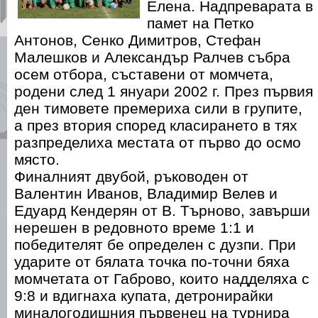
Елена. Надпреварата в
памет на Петко
Антонов, Сенко Димитров, Стефан
Малешков и Александър Ралчев събра
осем отбора, съставени от момчета,
родени след 1 януари 2002 г. През първия
ден тимовете премериха сили в групите,
а през втория според класирането в тях
разпределиха местата от първо до осмо
място.
Финалният двубой, ръководен от
Валентин Иванов, Владимир Велев и
Едуард Кендерян от В. Търново, завърши
нерешен в редовното време 1:1 и
победителят бе определен с дузпи. При
ударите от бялата точка по-точни бяха
момчетата от Габрово, които надделяха с
9:8 и вдигнаха купата, детронирайки
миналогодишния първенец на турнира