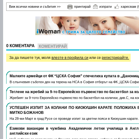
Виж всички новини и събития >>
принтирай
изпрати
харесвам
(
0 КОМЕНТАРА
КОМЕНТИРАЙ
За да пишете тук, моля
влезте в профила си
или се
регистрирайте.
Малките армейци от ФК “ЦСКА София” спечелиха купата в „Данониа
В слънчевия съботен ден на терена на НСА в София отборът на ФК „ЦСКА Софи
Теглене на жребий за 9-то Европейско първенство по баскетбол за к
Жребият за 9-тото Европейско първенство по баскетбол на колички, див.С, на 
УСПЕШЕН ИЗПИТ ЗА КОЛАНИ ПО КИОКУШИН КАРАТЕ ПОЛОЖИХА 
МИТКО БОЖАНОВ
На 28-ми Март в град Русе се проведе изпит за цветни пояси в Киокушин карате
Езикови ваканции​ в чужбина Академични летни училища в Анг
английски език