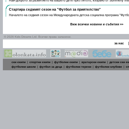
Най-доброто за развитието на Вашето дете през лятото, избрано от Summerly Inte
Стартира седмият сезон на "Футбол за приятелство"
Началото на седмия сезон на Международната детска социална програма "Футб
Виж всички новини и събития >>
© 2026 Kids Dreams Ltd. Всички права запазени.
|
за нас
ски екипи
|
спортни екипи
|
футболни екипи
|
вратарски екипи
|
детски ски е
футболни школи
|
футбол за деца
|
футболни терени
|
футболни клубове
|
с