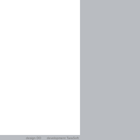
design DO
development TaraSoft