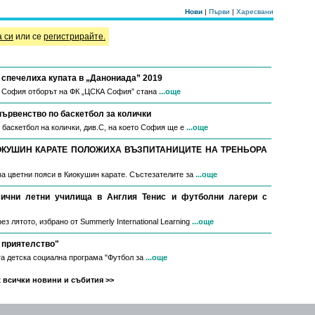
Нови
|
Първи
|
Харесвани
а си
или се
регистрирайте.
спечелиха купата в „Данониада” 2019
в София отборът на ФК „ЦСКА София” стана
...още
първенство по баскетбол за колички
 баскетбол на колички, див.С, на което София ще е
...още
ОКУШИН КАРАТЕ ПОЛОЖИХА ВЪЗПИТАНИЦИТЕ НА ТРЕНЬОРА
за цветни пояси в Киокушин карате. Състезателите за
...още
мични летни училища в Англия Тенис и футболни лагери с
з лятото, избрано от Summerly International Learning
...още
 приятелство"
а детска социална програма "Футбол за
...още
 всички новини и събития >>