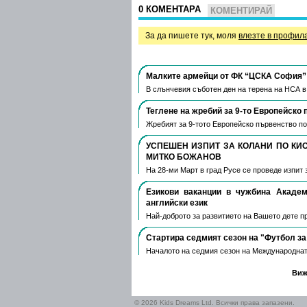
0 КОМЕНТАРА
КОМЕНТИРАЙ
За да пишете тук, моля
влезте в профил
Малките армейци от ФК “ЦСКА София” 
В слънчевия съботен ден на терена на НСА 
Теглене на жребий за 9-то Европейско 
Жребият за 9-тото Европейско първенство по
УСПЕШЕН ИЗПИТ ЗА КОЛАНИ ПО КИ
МИТКО БОЖАНОВ
На 28-ми Март в град Русе се проведе изпит 
Езикови ваканции​ в чужбина Акаде
английски език
Най-доброто за развитието на Вашето дете пре
Стартира седмият сезон на "Футбол за
Началото на седмия сезон на Международнат
Виж
© 2026 Kids Dreams Ltd. Всички права запазени.