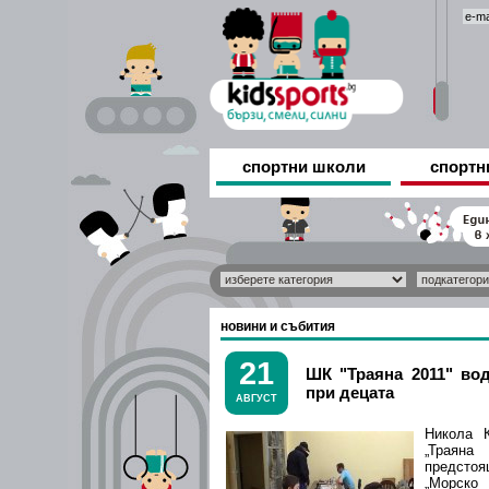
спортни школи
спортн
новини и събития
21
ШК "Траяна 2011" во
при децата
АВГУСТ
Никола 
„Траян
предсто
„Морск