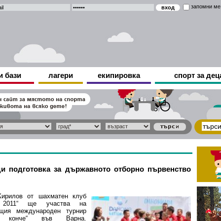
запомни ме
и бази
лагери
екипировка
спорт за дец
ди подготовка за държавното отборно първенство
Кирилов от шахматен клуб
а 2011“ ще участва на
ящия международен турнир
о конче“ във Варна.