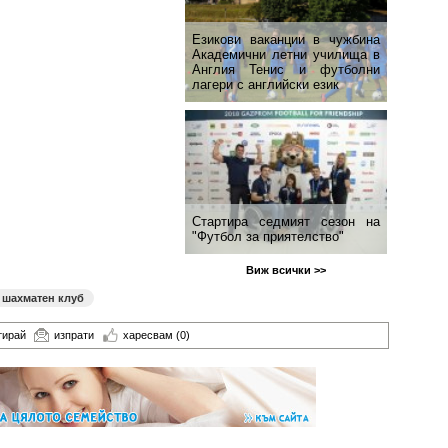
Езикови ваканции​ в чужбина
Академични летни училища в
Англия Тенис и футболни
лагери с английски език
Стартира седмият сезон на
"Футбол за приятелство"
Виж всички >>
шахматен клуб
тирай
изпрати
харесвам
(0)