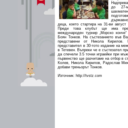
Надпрева
до 27-
шахматен
подгот
държавн
деца, което стартира на 31-ви август
Преди това клубът ще има пре
международен турнир „Морско конче“
Боян Тонков. На състезанието във Ва
представени от Никола Кирилов.
представител в 30-тото издание на ме
в Тетевен. Въпреки че е състезател п
да спечели 3.5 точки играейки при мъ
първенство ще разчитаме на отбор в с
Колев, Никола Кирилов, Радослав Мих
добави треньорът Тонков.
Източник: http://tvstz.com