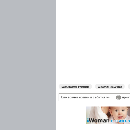
шахматен турнир
шахмат за деца
Виж всички новини и събития >>
прин