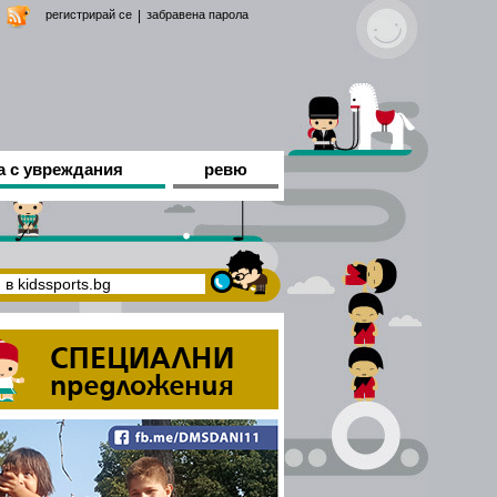
регистрирай се
|
забравена парола
а с увреждания
ревю