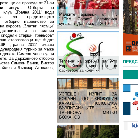
рата ще се проведе от 21-ви
ми август. Отборът на
 клуб „Траяна 2011“ води
Малките армейци от ФК
овка за предстоящото
“ЦСКА София” спечелиха
о отборно първенство за
купата в „Данониада” 2019
 на курорта „Златни пясъци“
дставител и на силния
 сподели старши треньорът
рна старозагорци ще бъдат
 ШК „Траяна 2011“ имаше
ждународния турнир за мъже
ри децата Симеон Банев успя
жете. За държавното отборно
Теглене на жребий за 9-то
ПРЕД
ъстав Симеон Банев, Виктор
Европейско първенство по
айлов и Лъчезар Атанасов,
баскетбол за колички
УСПЕШЕН ИЗПИТ ЗА
КОЛАНИ ПО КИОКУШИН
КАРАТЕ ПОЛОЖИХА
ВЪЗПИТАНИЦИТЕ НА
ТРЕНЬОРА МИТКО
БОЖАНОВ