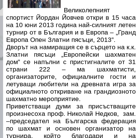
Великолепният
спортист Йордан Йовчев откри в 15 часа
на 10 юни 2013 година най-силният летен
турнир от в България и в Европа – „Гранд
Европа Опен Златни пясъци, 2013”.
Дворът на намиращия се в сърцето на к.к.
Златни пясъци „Европейски шахматен
дом” се напълни с пристигналите от 31
страни 222 – ма шахматисти,
организаторите, официалните гости и
летуващи любители на древната игра за
официалното откриване на грандиозното
шахматно мероприятие.
Приветстващи думи за присъстващите
произнесоха проф. Николай Недков, зам.
–председател на Българска федерация
по шахмат и основен организатор на
турнира, който благодари и на