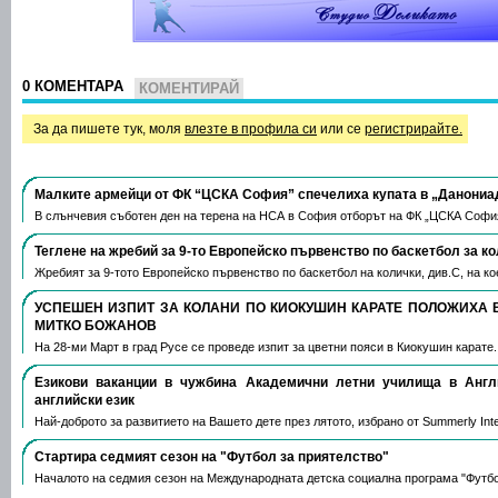
0 КОМЕНТАРА
КОМЕНТИРАЙ
За да пишете тук, моля
влезте в профила си
или се
регистрирайте.
Малките армейци от ФК “ЦСКА София” спечелиха купата в „Данониа
В слънчевия съботен ден на терена на НСА в София отборът на ФК „ЦСКА Софи
Теглене на жребий за 9-то Европейско първенство по баскетбол за к
Жребият за 9-тото Европейско първенство по баскетбол на колички, див.С, на 
УСПЕШЕН ИЗПИТ ЗА КОЛАНИ ПО КИОКУШИН КАРАТЕ ПОЛОЖИХА 
МИТКО БОЖАНОВ
На 28-ми Март в град Русе се проведе изпит за цветни пояси в Киокушин карате
Езикови ваканции​ в чужбина Академични летни училища в Анг
английски език
Най-доброто за развитието на Вашето дете през лятото, избрано от Summerly Inte
Стартира седмият сезон на "Футбол за приятелство"
Началото на седмия сезон на Международната детска социална програма "Футб