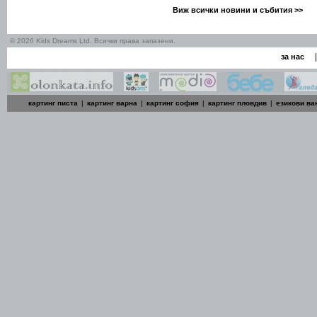
Виж всички новини и събития >>
© 2026 Kids Dreams Ltd. Всички права запазени.
|
за нас
картинг писта
|
картинг варна
|
картинг софия
|
картинг пловдив
|
езикови ва