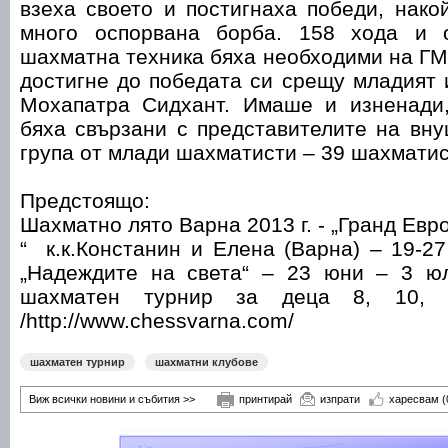
взеха своето и постигнаха победи, нако
много оспорвана борба. 158 хода и 
шахматна техника бяха необходими на ГМ
достигне до победата си срещу младият
Мохапатра Сидхант. Имаше и изненади,
бяха свързани с представителите на вн
група от млади шахматисти – 39 шахмати
Предстоящо:
Шахматно лято Варна 2013 г. - „Гранд Ев
“ к.к.Констанин и Елена (Варна) – 19-2
„Надеждите на света“ – 23 юни – 3 ю
шахматен турнир за деца 8, 10, 
/http://www.chessvarna.com/
шахматен турнир
шахматни клубове
Виж всички новини и събития >>
принтирай
изпрати
харесвам
(