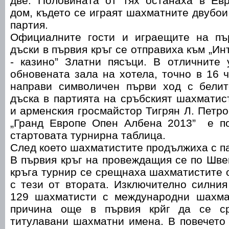
две. Половината от тях останаха в Ев
дом, където се играят шахматните двубои 
партия.
Официалните гости и играещите на пъ
дъски в първия кръг се отправиха към „И
- казино” Златни пясъци. В отличните 
обновената зала на хотела, точно в 16 
направи символичен първи ход с бели
дъска в партията на сръбският шахмати
и арменския гросмайстор Тигрян Л. Петро
„Гранд Европе Опен Албена 2013” е п
стартовата турнирна таблица.
След което шахматистите продължиха с па
В първия кръг на провеждащия се по Шве
кръга турнир се срещнаха шахматистите 
с тези от втората. Изключително силния
129 шахматисти с международни шахма
причина още в първия крйг да се с
титулавани шахматни имена. В повечето 