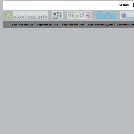
|
за нас
картинг писта
|
картинг варна
|
картинг софия
|
картинг пловдив
|
езикови ва