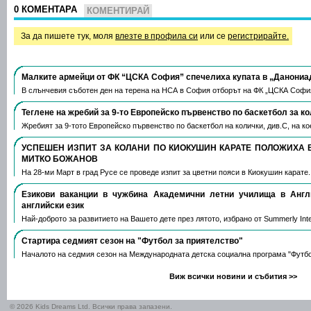
0 КОМЕНТАРА
КОМЕНТИРАЙ
За да пишете тук, моля
влезте в профила си
или се
регистрирайте.
Малките армейци от ФК “ЦСКА София” спечелиха купата в „Данониа
В слънчевия съботен ден на терена на НСА в София отборът на ФК „ЦСКА Софи
Теглене на жребий за 9-то Европейско първенство по баскетбол за к
Жребият за 9-тото Европейско първенство по баскетбол на колички, див.С, на 
УСПЕШЕН ИЗПИТ ЗА КОЛАНИ ПО КИОКУШИН КАРАТЕ ПОЛОЖИХА 
МИТКО БОЖАНОВ
На 28-ми Март в град Русе се проведе изпит за цветни пояси в Киокушин карате
Езикови ваканции​ в чужбина Академични летни училища в Анг
английски език
Най-доброто за развитието на Вашето дете през лятото, избрано от Summerly Inte
Стартира седмият сезон на "Футбол за приятелство"
Началото на седмия сезон на Международната детска социална програма "Футб
Виж всички новини и събития >>
© 2026 Kids Dreams Ltd. Всички права запазени.