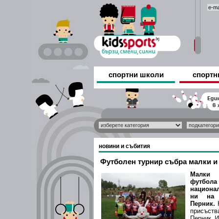
спортни школи
спортн
новини и събития
Футболен турнир събра малки и
Малки 
футбо
национа
ни на 
Перник.
присъств
Перник И