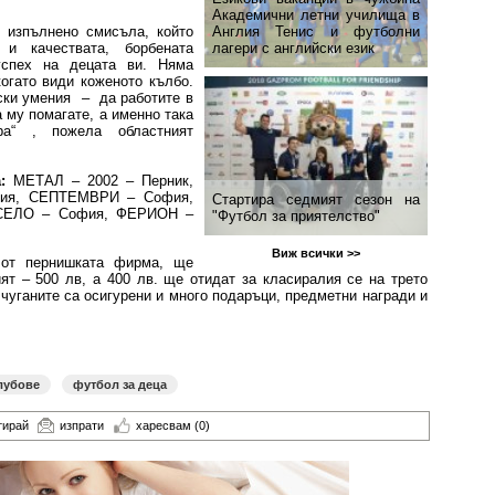
Академични летни училища в
Англия Тенис и футболни
 изпълнено смисъла, който
лагери с английски език
 и качествата, борбената
успех на децата ви. Няма
огато види коженото кълбо.
ски умения – да работите в
а му помагате, а именно така
а“ , пожела областният
а:
МЕТАЛ – 2002 – Перник,
фия, СЕПТЕМВРИ – София,
Стартира седмият сезон на
СЕЛО – София, ФЕРИОН –
"Футбол за приятелство"
Виж всички >>
н от пернишката фирма, ще
ият – 500 лв, а 400 лв. ще отидат за класиралия се на трето
чуганите са осигурени и много подаръци, предметни награди и
лубове
футбол за деца
тирай
изпрати
харесвам
(0)