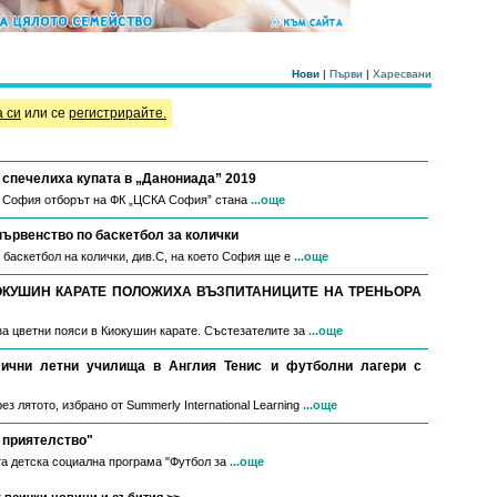
Нови
|
Първи
|
Харесвани
а си
или се
регистрирайте.
спечелиха купата в „Данониада” 2019
в София отборът на ФК „ЦСКА София” стана
...още
първенство по баскетбол за колички
 баскетбол на колички, див.С, на което София ще е
...още
ОКУШИН КАРАТЕ ПОЛОЖИХА ВЪЗПИТАНИЦИТЕ НА ТРЕНЬОРА
за цветни пояси в Киокушин карате. Състезателите за
...още
мични летни училища в Англия Тенис и футболни лагери с
з лятото, избрано от Summerly International Learning
...още
 приятелство"
а детска социална програма "Футбол за
...още