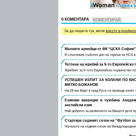
0 КОМЕНТАРА
КОМЕНТИРАЙ
За да пишете тук, моля
влезте в профил
Малките армейци от ФК “ЦСКА София” 
В слънчевия съботен ден на терена на НСА 
Теглене на жребий за 9-то Европейско 
Жребият за 9-тото Европейско първенство по
УСПЕШЕН ИЗПИТ ЗА КОЛАНИ ПО КИ
МИТКО БОЖАНОВ
На 28-ми Март в град Русе се проведе изпит 
Езикови ваканции​ в чужбина Акаде
английски език
Най-доброто за развитието на Вашето дете пре
Стартира седмият сезон на "Футбол за
Началото на седмия сезон на Международнат