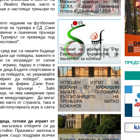
Малките армейци от ФК
к Ивайло Иванов, както и
“ЦСКА София” спечелиха
вши и настоящи треньори по
купата в „Данониада” 2019
рото издание на футболния
затор на турнира е СД „Сани
евични и пшенични пръчици
 Турнирът се провежда под
вословно!“.
Теглене на жребий за 9-то
о сред вас са нашите бъдеще
Европейско първенство по
 дали ще победиш, важното е
баскетбол за колички
ри се изграждат от силни
ПРЕД
а играеш, падаш и ставаш и
и деца.Бъдете спортсмени в
 за победата, но уважавайте
обрият да победи!“, заяви
УСПЕШЕН ИЗПИТ ЗА
еник на фирма „Сани Конс
КОЛАНИ ПО КИОКУШИН
ревични пръчици “ Зайо
КАРАТЕ ПОЛОЖИХА
още, че има намерение през
ВЪЗПИТАНИЦИТЕ НА
ане международен. Да могат
ТРЕНЬОРА МИТКО
ве както от страната, така и
БОЖАНОВ
ай-популярната игра в света
деца, готови да играят от
 нахъсваха отборите си да
остойно. Празникът започна и
ерник също поздрави всички
Езикови ваканции​ в чужбина