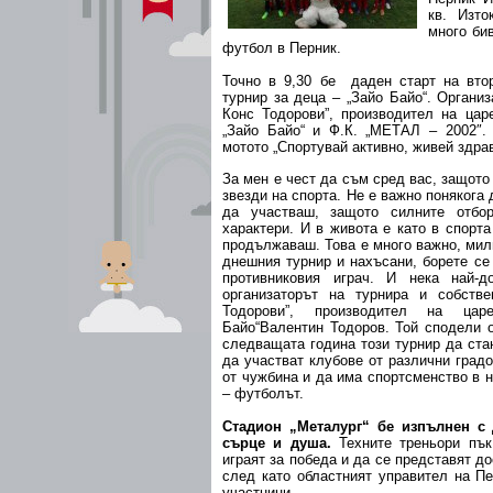
кв. Изто
много би
футбол в Перник.
Точно в 9,30 бе даден старт на вто
турнир за деца – „Зайо Байо“. Органи
Конс Тодорови”, производител на цар
„Зайо Байо“ и Ф.К. „МЕТАЛ – 2002″.
мотото „Спортувай активно, живей здра
За мен е чест да съм сред вас, защот
звезди на спорта. Не е важно понякога
да участваш, защото силните отбо
характери. И в живота е като в спорт
продължаваш. Това е много важно, мил
днешния турнир и нахъсани, борете се
противниковия играч. И нека най-д
организаторът на турнира и собств
Тодорови”, производител на ца
Байо“Валентин Тодоров. Той сподели 
следващата година този турнир да ст
да участват клубове от различни градо
от чужбина и да има спортсменство в н
– футболът.
Стадион „Металург“ бе изпълнен с 
сърце и душа.
Техните треньори пък
играят за победа и да се представят д
след като областният управител на П
участници.