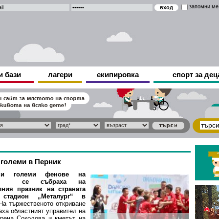
запомни ме
и бази
лагери
екипировка
спорт за дец
 големи в Перник
и големи фенове на
ла се събраха на
лния празник на страната
стадион „Металург“ в
На тържественото откриване
аха областният управител на
рена Соколова и кметът на