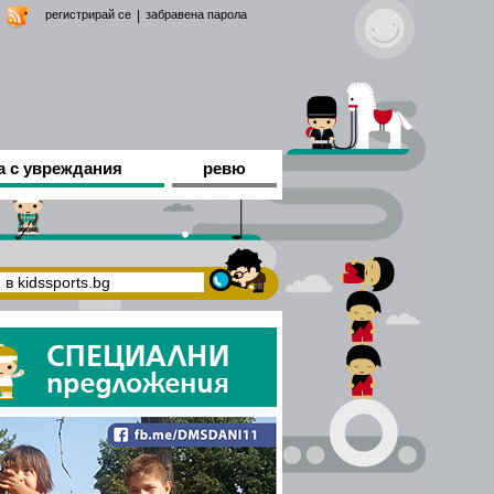
регистрирай се
|
забравена парола
а с увреждания
ревю