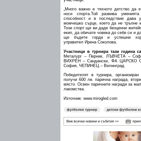
„Много важно е тяхното детство да е
носи спорта.Той развива уменията
способност и в последствие дава 
момчешко сърце, което да не тръпне к
Този спорт ще ви даде безценни житей
екип, да обичате човека до себе си и д
ще бъдете горди и успешни хор
управител Ирена Соколова.
Участници в турнира тази година с
Металург – Перник, ЛЪВЧЕТА – Со
ВИХРЕН – Сандански, ФА ЦАРСКО 
София, ЧЕПИНЕЦ – Велинград
Победителят в турнира, организира
получи 600 лв. парична награда, втор
място. Освен паричните награди за мал
лакомства.
Източник: www.mirogled.com
футболен турнир
детски футболни к
Виж всички новини и събития >>
прин