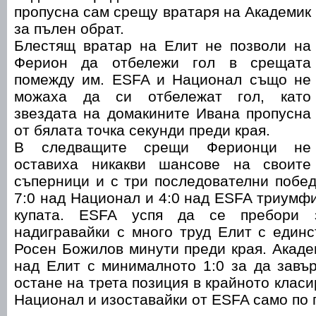
пропусна сам срещу вратаря на Академик
за пълен обрат.
Блестящ вратар на Елит не позволи на
Ферион да отбележи гол в срещата
помежду им. ESFA и Национал също не
можаха да си отбележат гол, като
звездата на домакините Ивана пропусна
от бялата точка секунди преди края.
В следващите срещи Ферионци не
оставиха никакви шансове на своите
съперници и с три последователни побед
7:0 над Национал и 4:0 над ESFA триумф
купата. ESFA успя да се пребори з
надигравайки с много труд Елит с един
Росен Божилов минути преди края. Акад
над Елит с минималното 1:0 за да завъ
остане на трета позиция в крайното клас
Национал и изоставайки от ESFA само по 