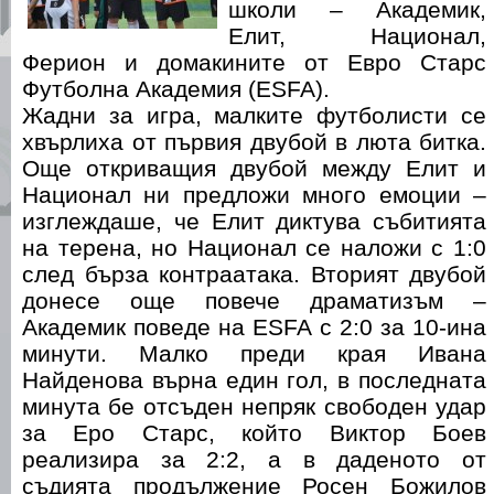
школи – Академик,
Елит, Национал,
Ферион и домакините от Евро Старс
Футболна Академия (ESFA).
Жадни за игра, малките футболисти се
хвърлиха от първия двубой в люта битка.
Още откриващия двубой между Елит и
Национал ни предложи много емоции –
изглеждаше, че Елит диктува събитията
на терена, но Национал се наложи с 1:0
след бърза контраатака. Вторият двубой
донесе още повече драматизъм –
Академик поведе на ESFA с 2:0 за 10-ина
минути. Малко преди края Ивана
Найденова върна един гол, в последната
минута бе отсъден непряк свободен удар
за Еро Старс, който Виктор Боев
реализира за 2:2, а в даденото от
съдията продължение Росен Божилов