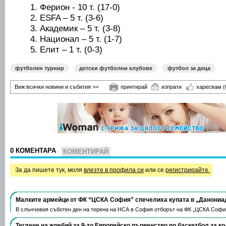
Ферион - 10 т. (17-0)
ESFA – 5 т. (3-6)
Академик – 5 т. (3-8)
Национал – 5 т. (1-7)
Елит – 1 т. (0-3)
футболен турнир
детски футболни клубове
футбол за деца
Виж всички новини и събития >>
принтирай
изпрати
харесвам
(
0 КОМЕНТАРА
КОМЕНТИРАЙ
За да пишете тук, моля
влезте в профила си
или се
регистрирайте.
Малките армейци от ФК “ЦСКА София” спечелиха купата в „Данониа
В слънчевия съботен ден на терена на НСА в София отборът на ФК „ЦСКА Софи
Теглене на жребий за 9-то Европейско първенство по баскетбол за к