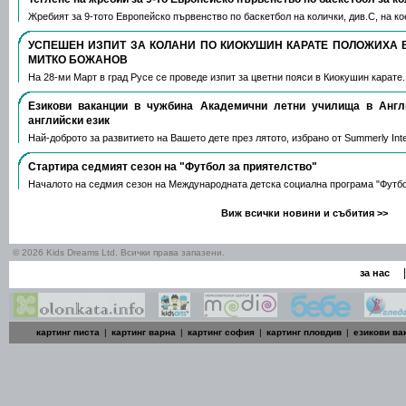
Жребият за 9-тото Европейско първенство по баскетбол на колички, див.С, на 
УСПЕШЕН ИЗПИТ ЗА КОЛАНИ ПО КИОКУШИН КАРАТЕ ПОЛОЖИХА 
МИТКО БОЖАНОВ
На 28-ми Март в град Русе се проведе изпит за цветни пояси в Киокушин карате
Езикови ваканции​ в чужбина Академични летни училища в Анг
английски език
Най-доброто за развитието на Вашето дете през лятото, избрано от Summerly Inte
Стартира седмият сезон на "Футбол за приятелство"
Началото на седмия сезон на Международната детска социална програма "Футб
Виж всички новини и събития >>
© 2026 Kids Dreams Ltd. Всички права запазени.
|
за нас
картинг писта
|
картинг варна
|
картинг софия
|
картинг пловдив
|
езикови ва