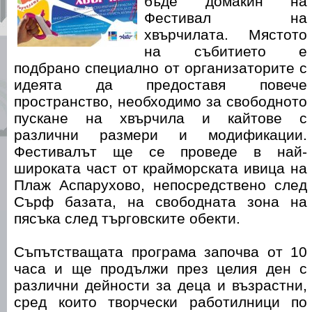
бъде домакин на
Фестивал на
хвърчилата. Мястото
на събитието е
подбрано специално от организаторите с
идеята да предоставя повече
пространство, необходимо за свободното
пускане на хвърчила и кайтове с
различни размери и модификации.
Фестивалът ще се проведе в най-
широката част от крайморската ивица на
Плаж Аспарухово, непосредствено след
Сърф базата, на свободната зона на
пясъка след търговските обекти.
Съпътстващата програма започва от 10
часа и ще продължи през целия ден с
различни дейности за деца и възрастни,
сред които творчески работилници по