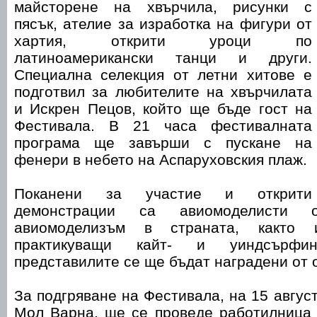
майсторене на хвърчила, рисунки с
пясък, ателие за изработка на фигури от
хартия, открити уроци по
латиноамерикански танци и други.
Специална селекция от летни хитове е
подготвил за любителите на хвърчилата
и Искрен Пецов, който ще бъде гост на
Фестивала. В 21 часа фестивалната
програма ще завърши с пускане на
фенери в небето на Аспаруховския плаж.
Поканени за участие и открити
демонстрации са авиомоделисти 
авиомоделизъм в страната, както 
практикуващи кайт- и уиндсърфинг
представилите се ще бъдат наградени от 
За подгряване на Фестивала, на 15 август,
Мол Варна, ще се проведе работилница 