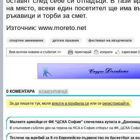
оставят след себе си отпадъци. В тази в
на място, всеки един посетител ще има в
ръкавици и торби за смет.
Източник: www.moreto.net
спортни занимания
детски празник
фестивал на хвърчилата
Виж всички новини и събития >>
принтирай
изпрати
харесвам
(
0 КОМЕНТАРА
КОМЕНТИРАЙ
За да пишете тук, моля
влезте в профила си
или се
регистрирайте.
Малките армейци от ФК “ЦСКА София” спечелиха купата в „Данониа
В слънчевия съботен ден на терена на НСА в София отборът на ФК „ЦСКА Софи
Теглене на жребий за 9-то Европейско първенство по баскетбол за к