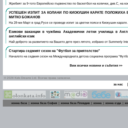
Жребият за 9-тото Европейско първенство по баскетбол на колички, див.С, на 
УСПЕШЕН ИЗПИТ ЗА КОЛАНИ ПО КИОКУШИН КАРАТЕ ПОЛОЖИХА 
МИТКО БОЖАНОВ
На 28-ми Март в град Русе се проведе изпит за цветни пояси в Киокушин карате
Езикови ваканции​ в чужбина Академични летни училища в Анг
английски език
Най-доброто за развитието на Вашето дете през лятото, избрано от Summerly Inte
Стартира седмият сезон на "Футбол за приятелство"
Началото на седмия сезон на Международната детска социална програма "Футб
Виж всички новини и събития >>
© 2026 Kids Dreams Ltd. Всички права запазени.
|
за нас
конна база
|
конна база София
|
конна база Пловдив
|
конна
|
конна езда
|
к