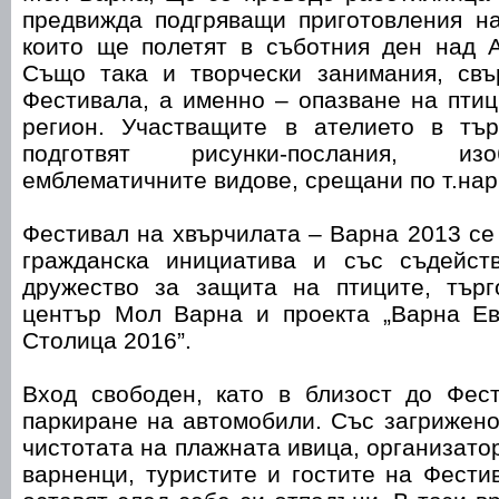
предвижда подгряващи приготовления на
които ще полетят в съботния ден над А
Също така и творчески занимания, свъ
Фестивала, а именно – опазване на пти
регион. Участващите в ателието в тъ
подготвят рисунки-послания, из
емблематичните видове, срещани по т.нар.
Фестивал на хвърчилата – Варна 2013 се
гражданска инициатива и със съдейст
дружество за защита на птиците, търго
център Мол Варна и проекта „Варна Е
Столица 2016”.
Вход свободен, като в близост до Фес
паркиране на автомобили. Със загрижено
чистотата на плажната ивица, организато
варненци, туристите и гостите на Фести