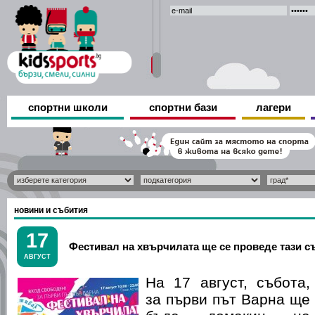
спортни школи
спортни бази
лагери
новини и събития
17
Фестивал на хвърчилата ще се проведе тази с
АВГУСТ
На 17 август, събота,
за първи път Варна ще