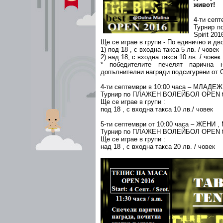
живот!
4-ти септ
Турнир п
Spirit 201
Ще се играе в групи - По единично и дво
1) под 18 , с входна такса 5 лв. / човек
2) над 18, с входна такса 10 лв. / човек
* победителите печелят парична н
допълнителни награди подсигурени от
4-ти септември в 10:00 часа – МЛАДЕ
Турнир по ПЛАЖЕН ВОЛЕЙБОЛ OPEN the
Ще се играе в групи :
под 18 , с входна такса 10 лв./ човек
5-ти септември от 10:00 часа – ЖЕНИ 
Турнир по ПЛАЖЕН ВОЛЕЙБОЛ OPEN the
Ще се играе в групи :
над 18 , с входна такса 20 лв. / човек