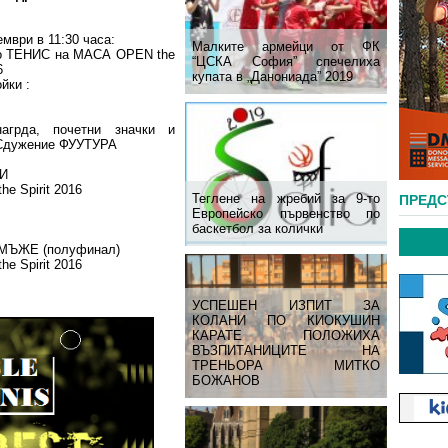
ември в 11:30 часа:
Малките армейци от ФК
о ТЕНИС на МАСА ОPEN the
“ЦСКА София” спечелиха
6
купата в „Данониада” 2019
йки :
агрда, почетни значки и
 Сдужение ФУУТУРА
ЖИ
 Spirit 2016
Теглене на жребий за 9-то
ПРЕД
Европейско първенство по
баскетбол за колички
, МЪЖЕ (полуфинал)
 Spirit 2016
УСПЕШЕН ИЗПИТ ЗА
КОЛАНИ ПО КИОКУШИН
КАРАТЕ ПОЛОЖИХА
ВЪЗПИТАНИЦИТЕ НА
ТРЕНЬОРА МИТКО
БОЖАНОВ