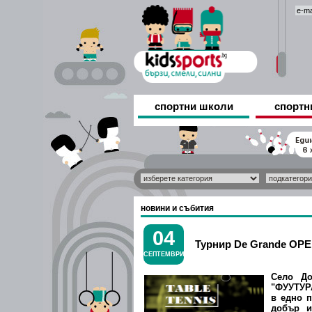
спортни школи
спортн
новини и събития
04
Турнир De Grande OPEN 
СЕПТЕМВРИ
Село До
"ФУУТУР
в едно п
добър и