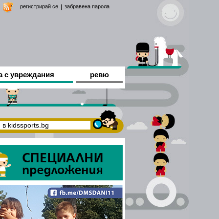
регистрирай се
|
забравена парола
а с увреждания
ревю