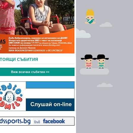
СТОЯЩИ СЪБИТИЯ
Виж всички събития >>