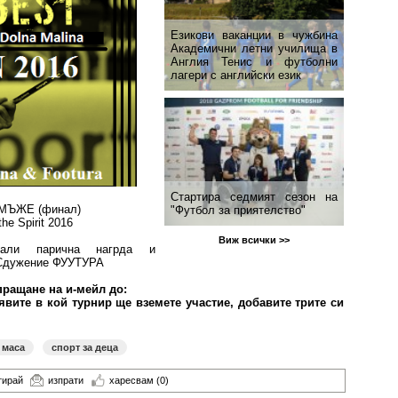
Езикови ваканции​ в чужбина
Академични летни училища в
Англия Тенис и футболни
лагери с английски език
Стартира седмият сезон на
, МЪЖЕ (финал)
"Футбол за приятелство"
 Spirit 2016
Виж всички >>
дали парична нагрда и
 Сдужение ФУУТУРА
пращане на и-мейл до:
явите в кой турнир ще вземете участие, добавите трите си
 маса
спорт за деца
тирай
изпрати
харесвам
(0)