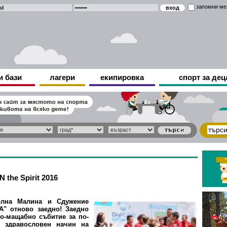
запомни ме
и бази
лагери
екипировка
спорт за дец
the Spirit 2016
лна Малина и Сдужение
А" отново заедно! Заедно
о-мащабно събитие за по-
 здравословен начин на