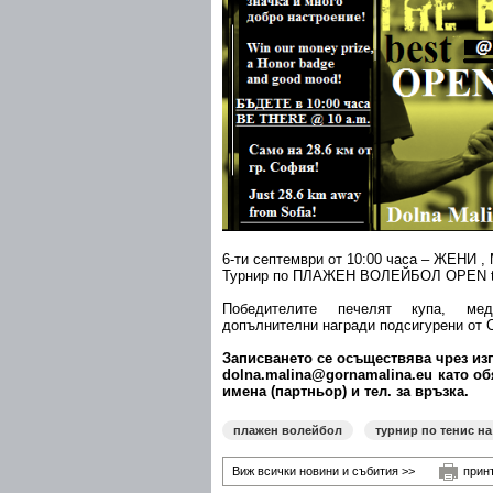
6-ти септември от 10:00 часа – ЖЕНИ 
Турнир по ПЛАЖЕН ВОЛЕЙБОЛ OPEN the
Победителите печелят купа, ме
допълнителни награди подсигурени от
Записването се осъществява чрез из
dolna.malina@gornamalina.e
u като об
имена (партньор) и тел. за връзка.
плажен волейбол
турнир по тенис на
Виж всички новини и събития >>
прин