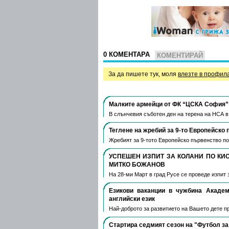
0 КОМЕНТАРА
КОМЕНТИРАЙ
За да пишете тук, моля
влезте в профил
Малките армейци от ФК “ЦСКА София” 
В слънчевия съботен ден на терена на НСА 
Теглене на жребий за 9-то Европейско 
Жребият за 9-тото Европейско първенство по
УСПЕШЕН ИЗПИТ ЗА КОЛАНИ ПО КИ
МИТКО БОЖАНОВ
На 28-ми Март в град Русе се проведе изпит 
Езикови ваканции​ в чужбина Акаде
английски език
Най-доброто за развитието на Вашето дете пре
Стартира седмият сезон на "Футбол за