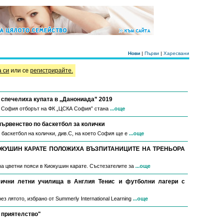
Нови
|
Първи
|
Харесвани
а си
или се
регистрирайте.
спечелиха купата в „Данониада” 2019
в София отборът на ФК „ЦСКА София” стана
...още
първенство по баскетбол за колички
 баскетбол на колички, див.С, на което София ще е
...още
ОКУШИН КАРАТЕ ПОЛОЖИХА ВЪЗПИТАНИЦИТЕ НА ТРЕНЬОРА
за цветни пояси в Киокушин карате. Състезателите за
...още
мични летни училища в Англия Тенис и футболни лагери с
з лятото, избрано от Summerly International Learning
...още
 приятелство"