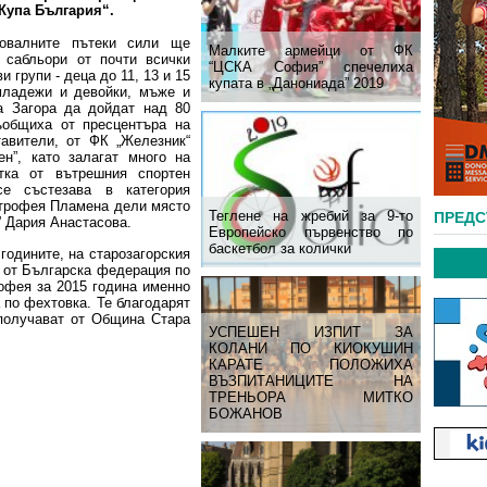
„Купа България“.
овалните пътеки сили ще
Малките армейци от ФК
 сабльори от почти всички
“ЦСКА София” спечелиха
и групи - деца до 11, 13 и 15
купата в „Данониада” 2019
младежи и девойки, мъже и
а Загора да дойдат над 80
ъобщиха от пресцентъра на
тавители, от ФК „Железник“
ен”, като залагат много на
тка от вътрешния спортен
е състезава в категория
а трофея Пламена дели място
Теглене на жребий за 9-то
ПРЕД
” Дария Анастасова.
Европейско първенство по
баскетбол за колички
 годините, на старозагорския
и от Българска федерация по
офея за 2015 година именно
а по фехтовка. Те благодарят
 получават от Община Стара
УСПЕШЕН ИЗПИТ ЗА
КОЛАНИ ПО КИОКУШИН
КАРАТЕ ПОЛОЖИХА
ВЪЗПИТАНИЦИТЕ НА
ТРЕНЬОРА МИТКО
БОЖАНОВ