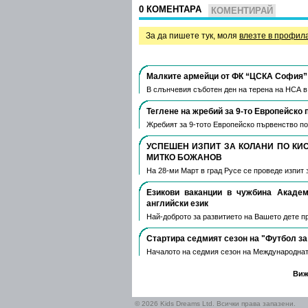
0 КОМЕНТАРА
КОМЕНТИРАЙ
За да пишете тук, моля
влезте в профил
Малките армейци от ФК “ЦСКА София” 
В слънчевия съботен ден на терена на НСА 
Теглене на жребий за 9-то Европейско 
Жребият за 9-тото Европейско първенство по
УСПЕШЕН ИЗПИТ ЗА КОЛАНИ ПО КИ
МИТКО БОЖАНОВ
На 28-ми Март в град Русе се проведе изпит 
Езикови ваканции​ в чужбина Акаде
английски език
Най-доброто за развитието на Вашето дете пре
Стартира седмият сезон на "Футбол за
Началото на седмия сезон на Международнат
Виж
© 2026 Kids Dreams Ltd. Всички права запазени.