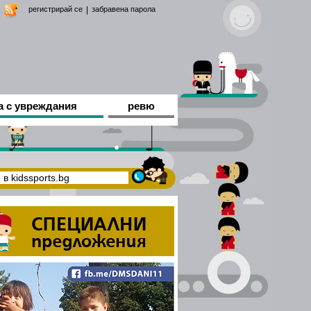
регистрирай се
|
забравена парола
а с увреждания
ревю