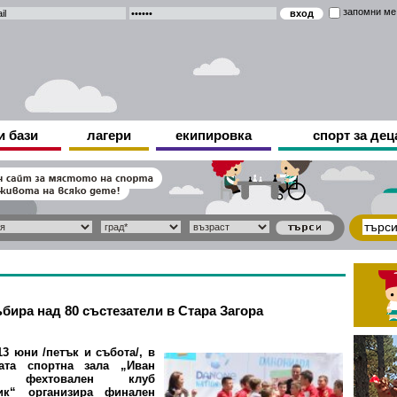
запомни ме
и бази
лагери
екипировка
спорт за дец
бира над 80 състезатели в Стара Загора
13 юни /петък и събота/, в
ата спортна зала „Иван
“, фехтовален клуб
ик“ организира финален