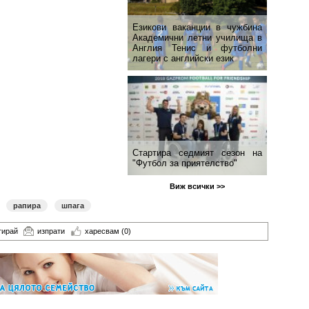
Езикови ваканции​ в чужбина
Академични летни училища в
Англия Тенис и футболни
лагери с английски език
Стартира седмият сезон на
"Футбол за приятелство"
Виж всички >>
рапира
шпага
тирай
изпрати
харесвам
(0)