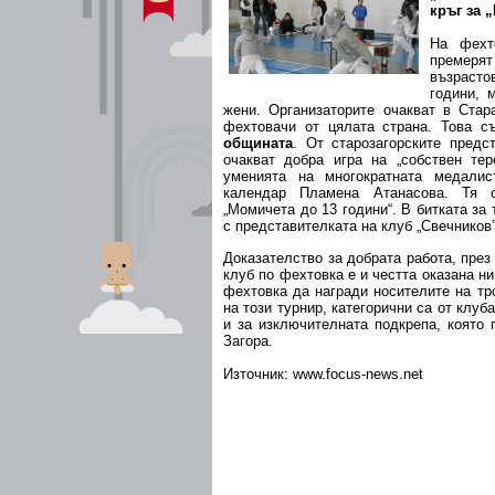
кръг за 
На фехт
премерят
възрастов
години, 
жени. Организаторите очакват в Стар
фехтовачи от цялата страна. Това с
общината
. От старозагорските предс
очакват добра игра на „собствен тер
уменията на многократната медалис
календар Пламена Атанасова. Тя с
„Момичета до 13 години“. В битката з
с представителката на клуб „Свечников
Доказателство за добрата работа, през
клуб по фехтовка е и честта оказана н
фехтовка да награди носителите на тр
на този турнир, категорични са от клуб
и за изключителната подкрепа, която
Загора.
Източник: www.focus-news.net