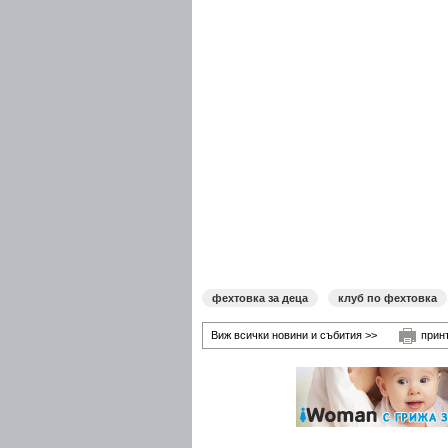
фехтовка за деца
клуб по фехтовка
Виж всички новини и събития >>
прин