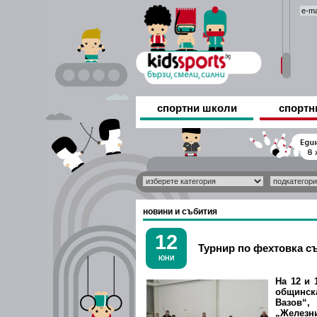
спортни школи
спортн
новини и събития
12
Турнир по фехтовка съ
ЮНИ
На 12 и 
общинск
Вазов
„Железн