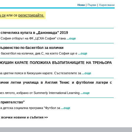
Нови
|
Първи
|
Харесвани
а си
или се
регистрирайте.
спечелиха купата в „Данониада” 2019
в София отборът на ФК „ЦСКА София” стана
...още
първенство по баскетбол за колички
 баскетбол на колички, див.С, на което София ще е
...още
ОКУШИН КАРАТЕ ПОЛОЖИХА ВЪЗПИТАНИЦИТЕ НА ТРЕНЬОРА
за цветни пояси в Киокушин карате. Състезателите за
...още
мични летни училища в Англия Тенис и футболни лагери с
з лятото, избрано от Summerly International Learning
...още
 приятелство"
а детска социална програма "Футбол за
...още
 всички новини и събития >>