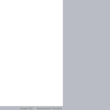
design DO
development TaraSoft