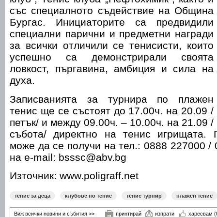
със специалното съдействие на Община
Бургас. Инициаторите са предвидили
специални парични и предметни награди
за всички отличили се тенисисти, които
успешно са демонстрирали своята
ловкост, пъргавина, амбиция и сила на
духа.
Записванията за турнира по плажен
тенис ще се състоят до 17.00ч. на 20.09 /
петък/ и между 09.00ч. – 10.00ч. на 21.09 /
събота/ директно на тенис игрищата.
може да се получи на тел.: 0888 227000 / 
на e-mail: bsssc@abv.bg
Източник: www.poligraff.net
тенис за деца
клубове по тенис
тенис турнир
плажен тенис
Виж всички новини и събития >>
принтирай
изпрати
харесвам
(