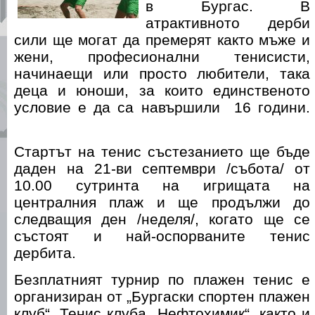
в Бургас. В
атрактивното дерби
сили ще могат да премерят както мъже и
жени, професионални тенисисти,
начинаещи или просто любители, така
деца и юноши, за които единственото
условие е да са навършили 16 години.
Стартът на тенис състезанието ще бъде
даден на 21-ви септември /събота/ от
10.00 сутринта на игрищата на
централния плаж и ще продължи до
следващия ден /неделя/, когато ще се
състоят и най-оспорваните тенис
дербита.
Безплатният турнир по плажен тенис е
организиран от „Бургаски спортен плажен
клуб“, Тенис клуба „Нефтохимик“, както и