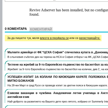
0 КОМЕНТАРА
КОМЕНТИРАЙ
За да пишете тук, моля
влезте в профила си
или се
регистрирайте.
Малките армейци от ФК “ЦСКА София” спечелиха купата в „Данониа
В слънчевия съботен ден на терена на НСА в София отборът на ФК „ЦСКА Софи
Теглене на жребий за 9-то Европейско първенство по баскетбол за к
Жребият за 9-тото Европейско първенство по баскетбол на колички, див.С, на 
УСПЕШЕН ИЗПИТ ЗА КОЛАНИ ПО КИОКУШИН КАРАТЕ ПОЛОЖИХА 
МИТКО БОЖАНОВ
На 28-ми Март в град Русе се проведе изпит за цветни пояси в Киокушин карате
Езикови ваканции​ в чужбина Академични летни училища в Анг
английски език
Най-доброто за развитието на Вашето дете през лятото, избрано от Summerly Inte