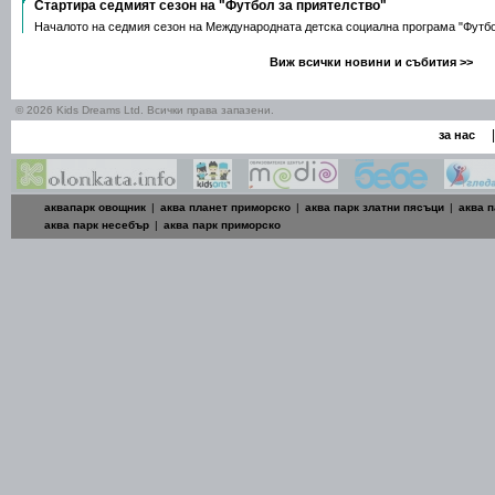
Стартира седмият сезон на "Футбол за приятелство"
Началото на седмия сезон на Международната детска социална програма "Футб
Виж всички новини и събития >>
© 2026 Kids Dreams Ltd. Всички права запазени.
|
за нас
аквапарк овощник
|
аква планет приморско
|
аква парк златни пясъци
|
аква п
аква парк несебър
|
аква парк приморско