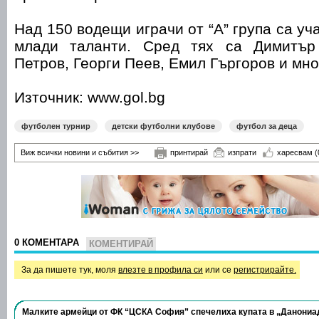
Над 150 водещи играчи от “А” група са уч
млади таланти. Сред тях са Димитър
Петров, Георги Пеев, Емил Гъргоров и мно
Източник: www.gol.bg
футболен турнир
детски футболни клубове
футбол за деца
Виж всички новини и събития >>
принтирай
изпрати
харесвам
(
0 КОМЕНТАРА
КОМЕНТИРАЙ
За да пишете тук, моля
влезте в профила си
или се
регистрирайте.
Малките армейци от ФК “ЦСКА София” спечелиха купата в „Данониа