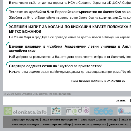
В слънчевия съботен ден на терена на НСА в София отборът на ФК „ЦСКА Софи
Теглене на жребий за 9-то Европейско първенство по баскетбол за к
Жребият за 9-тото Европейско първенство по баскетбол на колички, див.С, на 
УСПЕШЕН ИЗПИТ ЗА КОЛАНИ ПО КИОКУШИН КАРАТЕ ПОЛОЖИХА 
МИТКО БОЖАНОВ
На 28-ми Март в град Русе се проведе изпит за цветни пояси в Киокушин карате
Езикови ваканции​ в чужбина Академични летни училища в Анг
английски език
Най-доброто за развитието на Вашето дете през лятото, избрано от Summerly Inte
Стартира седмият сезон на "Футбол за приятелство"
Началото на седмия сезон на Международната детска социална програма "Футб
Виж всички новини и събития >>
© 2026 Kids Dreams Ltd. Всички права запазени.
|
за нас
аквапарк овощник
|
аква планет приморско
|
аква парк златни пясъци
|
аква п
аква парк пловдив
|
аква парк несебър
|
аква парк приморско
|
детски лагер
|