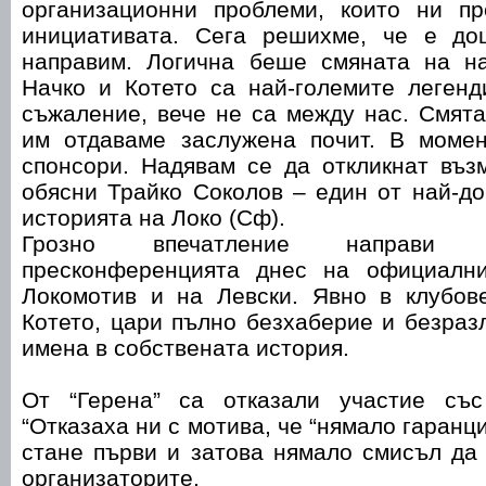
организационни проблеми, които ни п
инициативата. Сега решихме, че е до
направим. Логична беше смяната на на
Начко и Котето са най-големите легенд
съжаление, вече не са между нас. Смята
им отдаваме заслужена почит. В моме
спонсори. Надявам се да откликнат въз
обясни Трайко Соколов – един от най-д
историята на Локо (Сф).
Грозно впечатление направи 
пресконференцията днес на официални
Локомотив и на Левски. Явно в клубове
Котето, цари пълно безхаберие и безраз
имена в собствената история.
От “Герена” са отказали участие със
“Отказаха ни с мотива, че “нямало гаранц
стане първи и затова нямало смисъл да 
организаторите.