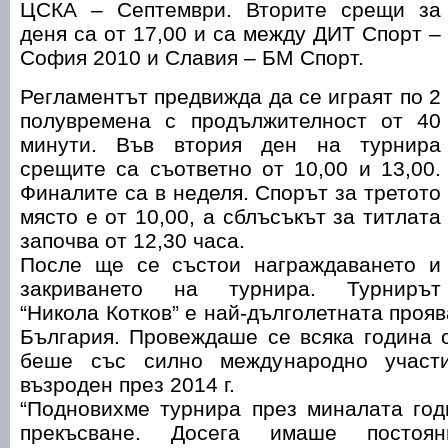
ЦСКА – Септември. Вторите срещи за
деня са от 17,00 и са между ДИТ Спорт –
София 2010 и Славия – БМ Спорт.
Регламентът предвижда да се играят по 2
полувремена с продължителност от 40
минути. Във втория ден на турнира
срещите са съответно от 10,00 и 13,00.
Финалите са в неделя. Спорът за третото
място е от 10,00, а сблъсъкът за титлата
започва от 12,30 часа.
После ще се състои награждаването и
закриването на турнира. Турнирът
“Никола Котков” е най-дълголетната проя
България. Провеждаше се всяка година о
беше със силно международно участ
възроден през 2014 г.
“Подновихме турнира през миналата год
прекъсване. Досега имаше постоя