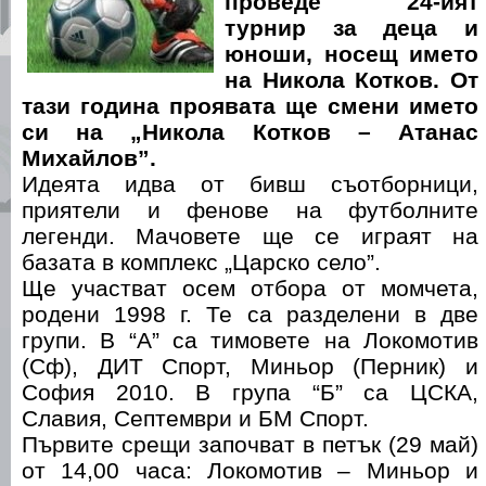
проведе 24-ият
турнир за деца и
юноши, носещ името
на Никола Котков. От
тази година проявата ще смени името
си на „Никола Котков – Атанас
Михайлов”.
Идеята идва от бивш съотборници,
приятели и фенове на футболните
легенди. Мачовете ще се играят на
базата в комплекс „Царско село”.
Ще участват осем отбора от момчета,
родени 1998 г. Те са разделени в две
групи. В “А” са тимовете на Локомотив
(Сф), ДИТ Спорт, Миньор (Перник) и
София 2010. В група “Б” са ЦСКА,
Славия, Септември и БМ Спорт.
Първите срещи започват в петък (29 май)
от 14,00 часа: Локомотив – Миньор и