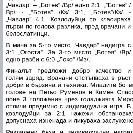
„Чавдар” – „Ботев” /Вр/ едно 2:1, „”Ботев” /
Вр/ - „”Ботев” /Кз/ 3:1, „Ботев”/Кз/ -
„Чавдар” 4:1. Козлодуйци се класираха
първи по голова разлика, пред врачани и
белослатинци.
В мача за 5-то място „Чавдар” надигра с
3:1 „Огоста”. За 3-то място „Ботев” /Вр/
едно разби с 6:0 „Локо” /Мз/.
Финалът предложи добро качество и
голям заряд. Врачани отстъпваха в ръст 
добри в бързина и техника. Младите боте
голове на Петьо Руменов и Камен Спас
поне 3 положения чрез голаджията Миро
отличи предимно с индивидуална игра. В 
козлодуйци за 2:1 нажежи обстановка
допуснаха изненада и ликуваха заслужено
Раздадени бяха и индивидуални наград