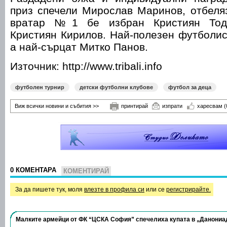
приз спечели Мирослав Маринов, отбеля
вратар №1 бе избран Кристиян Тодо
Кристиян Кирилов. Най-полезен футболис
а най-сърцат Митко Панов.
Източник: http://www.tribali.info
футболен турнир
детски футболни клубове
футбол за деца
Виж всички новини и събития >>
принтирай
изпрати
харесвам
(
0 КОМЕНТАРА
КОМЕНТИРАЙ
За да пишете тук, моля
влезте в профила си
или се
регистрирайте.
Малките армейци от ФК “ЦСКА София” спечелиха купата в „Данониа