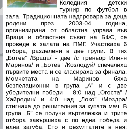
Коледния детски
турнир по футбол в
зала. Традиционната надпревара за деца
родени през 2003-04 година,
организирана от областна управа във
Враца и областния съвет на БФС, се
проведе в залата на ПМГ. Участваха 6
отбора, разделени в две групи. В тях
„Ботев” /Враца/ - две /с треньор Илиян
Маринов/ и „Ботев” /Козлодуй/ спечелиха
първите места и се класираха за финала.
Момчетата на Маринов бяха
безпелационни в група „А” и с две
убедителни победи – 8:0 над „Огоста” /
Хайредин/ и 4:0 над „Локо” /Мездра/
стигнаха до решителния за купата мач. В
група „Б” се получи въртележка и трите
отбора завършиха с по една победа и
една загуба. Ето и резултатите в нея: