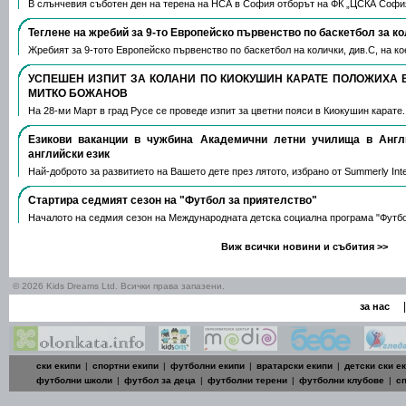
В слънчевия съботен ден на терена на НСА в София отборът на ФК „ЦСКА Софи
Теглене на жребий за 9-то Европейско първенство по баскетбол за к
Жребият за 9-тото Европейско първенство по баскетбол на колички, див.С, на 
УСПЕШЕН ИЗПИТ ЗА КОЛАНИ ПО КИОКУШИН КАРАТЕ ПОЛОЖИХА 
МИТКО БОЖАНОВ
На 28-ми Март в град Русе се проведе изпит за цветни пояси в Киокушин карате
Езикови ваканции​ в чужбина Академични летни училища в Анг
английски език
Най-доброто за развитието на Вашето дете през лятото, избрано от Summerly Inte
Стартира седмият сезон на "Футбол за приятелство"
Началото на седмия сезон на Международната детска социална програма "Футб
Виж всички новини и събития >>
© 2026 Kids Dreams Ltd. Всички права запазени.
|
за нас
ски екипи
|
спортни екипи
|
футболни екипи
|
вратарски екипи
|
детски ски е
футболни школи
|
футбол за деца
|
футболни терени
|
футболни клубове
|
с