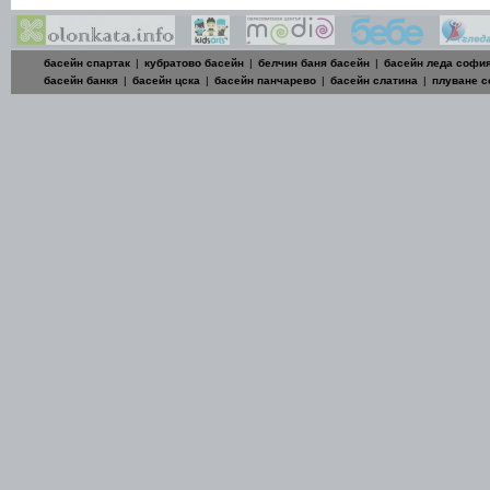
басейн спартак
|
кубратово басейн
|
белчин баня басейн
|
басейн леда софи
басейн банкя
|
басейн цска
|
басейн панчарево
|
басейн слатина
|
плуване 