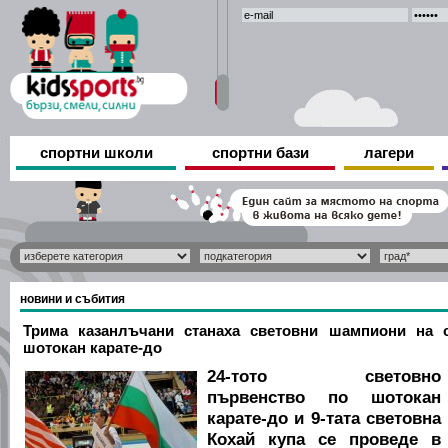
спортни школи
спортни бази
лагери
новини и събития
Трима казанлъчани станаха световни шампиони на 
шотокан карате-до
24-тото световно
първенство по шотокан
карате-до и 9-тата световна
Кохай купа се проведе в