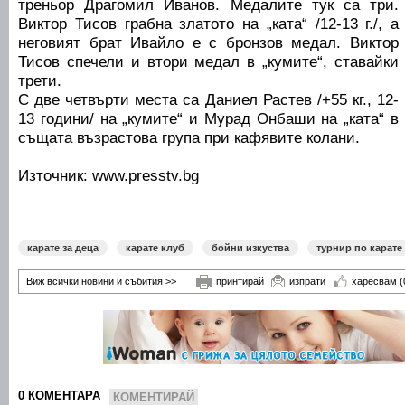
треньор Драгомил Иванов. Медалите тук са три.
Виктор Тисов грабна златото на „ката“ /12-13 г./, а
неговият брат Ивайло е с бронзов медал. Виктор
Тисов спечели и втори медал в „кумите“, ставайки
трети.
С две четвърти места са Даниел Растев /+55 кг., 12-
13 години/ на „кумите“ и Мурад Онбаши на „ката“ в
същата възрастова група при кафявите колани.
Източник: www.presstv.bg
карате за деца
карате клуб
бойни изкуства
турнир по карате
Виж всички новини и събития >>
принтирай
изпрати
харесвам
(
0 КОМЕНТАРА
КОМЕНТИРАЙ