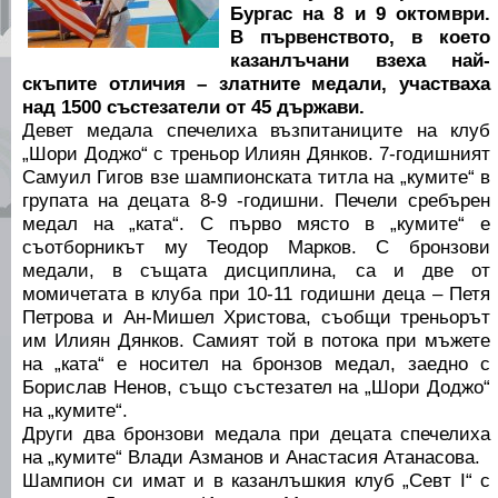
Бургас на 8 и 9 октомври.
В първенството, в което
казанлъчани взеха най-
скъпите отличия – златните медали, участваха
над 1500 състезатели от 45 държави.
Девет медала спечелиха възпитаниците на клуб
„Шори Доджо“ с треньор Илиян Дянков. 7-годишният
Самуил Гигов взе шампионската титла на „кумите“ в
групата на децата 8-9 -годишни. Печели сребърен
медал на „ката“. С първо място в „кумите“ е
съотборникът му Теодор Марков. С бронзови
медали, в същата дисциплина, са и две от
момичетата в клуба при 10-11 годишни деца – Петя
Петрова и Ан-Мишел Христова, съобщи треньорът
им Илиян Дянков. Самият той в потока при мъжете
на „ката“ е носител на бронзов медал, заедно с
Борислав Ненов, също състезател на „Шори Доджо“
на „кумите“.
Други два бронзови медала при децата спечелиха
на „кумите“ Влади Азманов и Анастасия Атанасова.
Шампион си имат и в казанлъшкия клуб „Севт I“ с