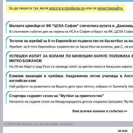
За да пишете тук, моля
влезте в профила си
или се
регистрирайте.
Малките армейци от ФК “ЦСКА София” спечелиха купата в „Данониа
В слънчевия съботен ден на терена на НСА в София отборът на ФК „ЦСКА Софи
Теглене на жребий за 9-то Европейско първенство по баскетбол за к
Жребият за 9-тото Европейско първенство по баскетбол на колички, див.С, на 
УСПЕШЕН ИЗПИТ ЗА КОЛАНИ ПО КИОКУШИН КАРАТЕ ПОЛОЖИХА 
МИТКО БОЖАНОВ
На 28-ми Март в град Русе се проведе изпит за цветни пояси в Киокушин карате
Езикови ваканции​ в чужбина Академични летни училища в Анг
английски език
Най-доброто за развитието на Вашето дете през лятото, избрано от Summerly Inte
Стартира седмият сезон на "Футбол за приятелство"
Началото на седмия сезон на Международната детска социална програма "Футб
Виж всички новини и събития >>
© 2026 Kids Dreams Ltd. Всички права запазени.
|
за нас