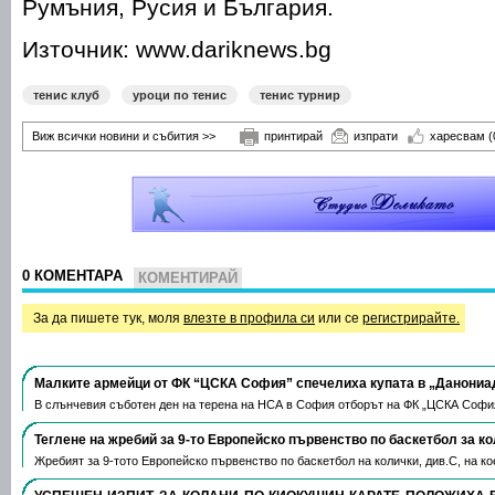
Румъния, Русия и България.
Източник: www.dariknews.bg
тенис клуб
уроци по тенис
тенис турнир
Виж всички новини и събития >>
принтирай
изпрати
харесвам
(
0 КОМЕНТАРА
КОМЕНТИРАЙ
За да пишете тук, моля
влезте в профила си
или се
регистрирайте.
Малките армейци от ФК “ЦСКА София” спечелиха купата в „Данониа
В слънчевия съботен ден на терена на НСА в София отборът на ФК „ЦСКА Софи
Теглене на жребий за 9-то Европейско първенство по баскетбол за к
Жребият за 9-тото Европейско първенство по баскетбол на колички, див.С, на 