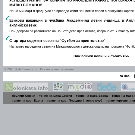
УСПЕШЕН ИЗПИТ ЗА КОЛАНИ ПО КИОКУШИН КАРАТЕ ПОЛОЖИХА 
МИТКО БОЖАНОВ
На 28-ми Март в град Русе се проведе изпит за цветни пояси в Киокушин карате
Езикови ваканции​ в чужбина Академични летни училища в Анг
английски език
Най-доброто за развитието на Вашето дете през лятото, избрано от Summerly Inte
Стартира седмият сезон на "Футбол за приятелство"
Началото на седмия сезон на Международната детска социална програма "Футб
Виж всички новини и събития >>
© 2026 Kids Dreams Ltd. Всички права запазени.
|
за нас
боулинг София
|
тенис на маса София
|
тенис на маса Варна
|
тенис на маса
тенис на корт Варна
|
тенис на корт Пловдив
|
тенис клуб
|
тенис кортове пло