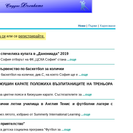
Нови
|
Първи
|
Харесвани
а си
или се
регистрирайте.
спечелиха купата в „Данониада” 2019
в София отборът на ФК „ЦСКА София” стана
...още
първенство по баскетбол за колички
 баскетбол на колички, див.С, на което София ще е
...още
ОКУШИН КАРАТЕ ПОЛОЖИХА ВЪЗПИТАНИЦИТЕ НА ТРЕНЬОРА
за цветни пояси в Киокушин карате. Състезателите за
...още
мични летни училища в Англия Тенис и футболни лагери с
з лятото, избрано от Summerly International Learning
...още
 приятелство"
а детска социална програма "Футбол за
...още