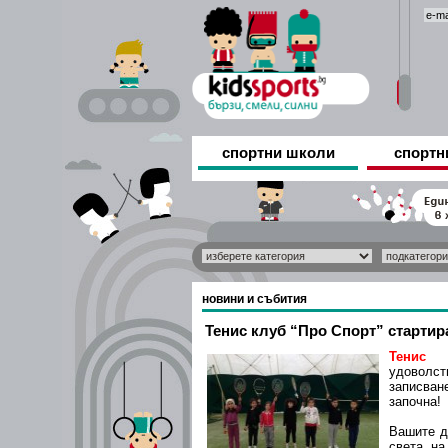
спортни школи
спортн
новини и събития
Тенис клуб “Про Спорт” стартира
Тенис 
удоволс
записван
започна!
Вашите д
света на