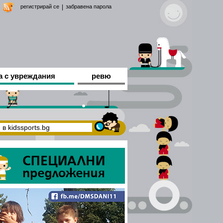
регистрирай се
|
забравена парола
а с увреждания
ревю