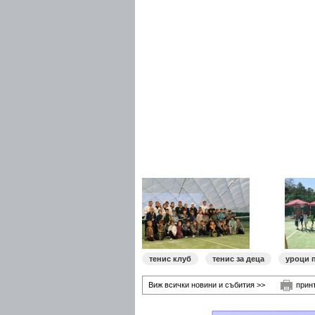
тенис клуб
тенис за деца
уроци 
Виж всички новини и събития >>
прин