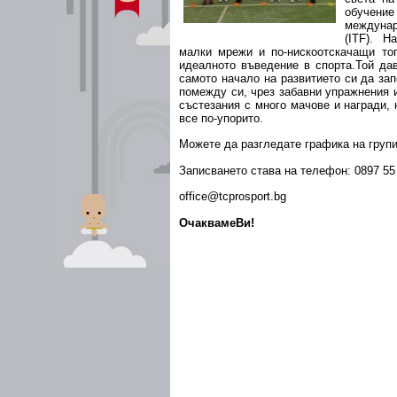
обучени
междуна
(ITF). Н
малки мрежи и по-нискоотскачащи топ
идеалното въведение в спорта.Той да
самото начало на развитието си да зап
помежду си, чрез забавни упражнения и
състезания с много мачове и награди,
все по-упорито.
Можете да разгледате графика на груп
Записването става на телефон: 0897 55 
office@tcprosport.bg
ОчаквамеВи!