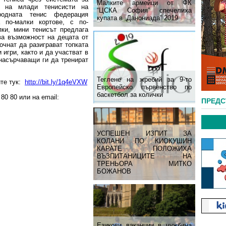
Малките армейци от ФК
е на млади тенисисти на
“ЦСКА София” спечелиха
родната тенис федерация
купата в „Данониада” 2019
а по-малки кортове, с по-
ки, мини тенисът предлага
ва възможност на децата от
очнат да разиграват топката
 игри, както и да участват в
 насърчаващи ги да тренират
Теглене на жребий за 9-то
ите тук:
http://bit.ly/1q4eVXW
Европейско първенство по
баскетбол за колички
80 80 или на email:
ПРЕД
УСПЕШЕН ИЗПИТ ЗА
КОЛАНИ ПО КИОКУШИН
КАРАТЕ ПОЛОЖИХА
ВЪЗПИТАНИЦИТЕ НА
ТРЕНЬОРА МИТКО
БОЖАНОВ
Езикови ваканции​ в чужбина