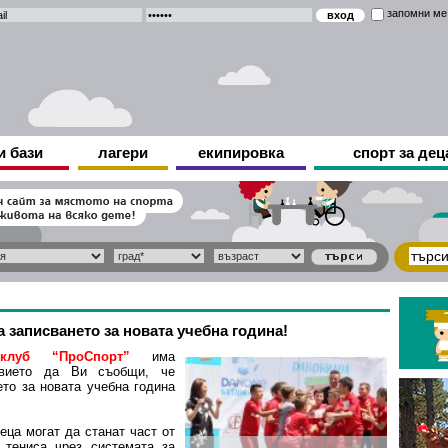
запомни ме
и бази
лагери
екипировка
спорт за дец
 записването за новата учебна година!
клуб “ПроСпорт”
има
твието да Ви съобщи, че
ето за новата учебна година
еца могат да станат част от
 тениса чрез системата за