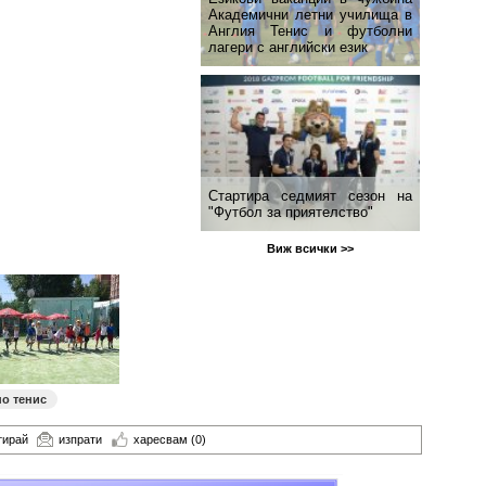
Академични летни училища в
Англия Тенис и футболни
лагери с английски език
Стартира седмият сезон на
"Футбол за приятелство"
Виж всички >>
по тенис
тирай
изпрати
харесвам
(0)