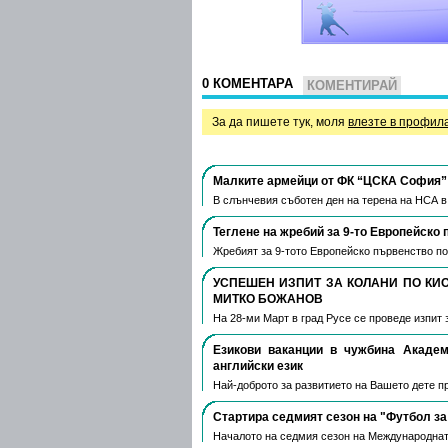
0 КОМЕНТАРА
КОМЕНТИРАЙ
За да пишете тук, моля
влезте в профил
Малките армейци от ФК “ЦСКА София” 
В слънчевия съботен ден на терена на НСА 
Теглене на жребий за 9-то Европейско 
Жребият за 9-тото Европейско първенство по
УСПЕШЕН ИЗПИТ ЗА КОЛАНИ ПО КИ
МИТКО БОЖАНОВ
На 28-ми Март в град Русе се проведе изпит 
Езикови ваканции​ в чужбина Акаде
английски език
Най-доброто за развитието на Вашето дете пре
Стартира седмият сезон на "Футбол за
Началото на седмия сезон на Международнат