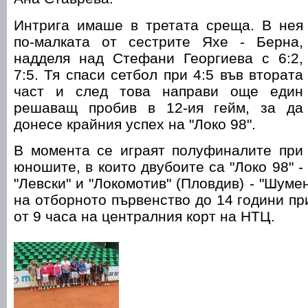
Интрига имаше в третата среща. В нея
по-малката от сестрите Яхе - Берна,
надделя над Стефани Георгиева с 6:2,
7:5. Тя спаси сетбол при 4:5 във втората
част и след това направи още един
решаващ пробив в 12-ия гейм, за да
донесе крайния успех на "Локо 98".
В момента се играят полуфиналите при
юношите, в които двубоите са "Локо 98" -
"Левски" и "Локомотив" (Пловдив) - "Шум
на отборното първенство до 14 години пр
от 9 часа на централния корт на НТЦ.