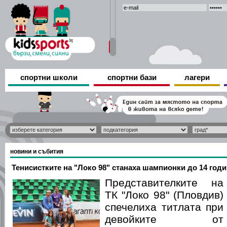
спортни школи
спортни бази
лагери
новини и събития
Тенисистките на "Локо 98" станаха шампионки до 14 год
Представителките на
ТК "Локо 98" (Пловдив)
спечелиха титлата при
девойките от