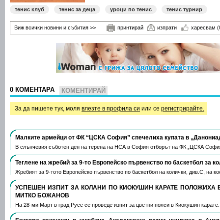
тенис клуб
тенис за деца
уроци по тенис
тенис турнир
Виж всички новини и събития >>
принтирай
изпрати
харесвам
(
0 КОМЕНТАРА
КОМЕНТИРАЙ
За да пишете тук, моля
влезте в профила си
или се
регистрирайте.
Малките армейци от ФК “ЦСКА София” спечелиха купата в „Данониа
В слънчевия съботен ден на терена на НСА в София отборът на ФК „ЦСКА Софи
Теглене на жребий за 9-то Европейско първенство по баскетбол за к
Жребият за 9-тото Европейско първенство по баскетбол на колички, див.С, на 
УСПЕШЕН ИЗПИТ ЗА КОЛАНИ ПО КИОКУШИН КАРАТЕ ПОЛОЖИХА 
МИТКО БОЖАНОВ
На 28-ми Март в град Русе се проведе изпит за цветни пояси в Киокушин карате