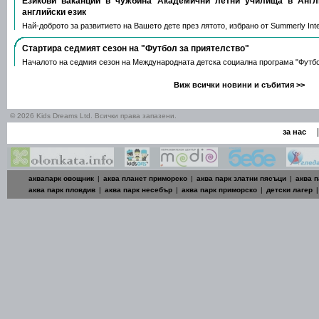
Езикови ваканции​ в чужбина Академични летни училища в Анг
английски език
Най-доброто за развитието на Вашето дете през лятото, избрано от Summerly Inte
Стартира седмият сезон на "Футбол за приятелство"
Началото на седмия сезон на Международната детска социална програма "Футб
Виж всички новини и събития >>
© 2026 Kids Dreams Ltd. Всички права запазени.
|
за нас
аквапарк овощник
|
аква планет приморско
|
аква парк златни пясъци
|
аква п
аква парк пловдив
|
аква парк несебър
|
аква парк приморско
|
детски лагер
|