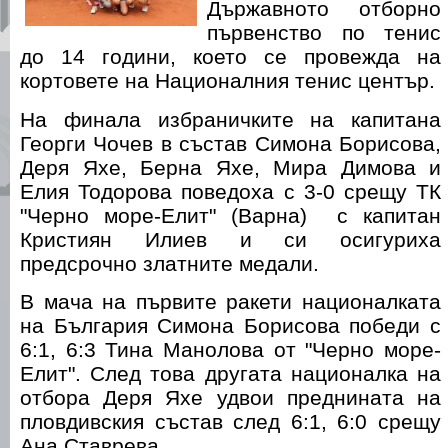
Държавното отборно
първенство по тенис
до 14 години, което се провежда на
кортовете на Националния тенис център.
На финала избраничките на капитана
Георги Чочев в състав Симона Борисова,
Деря Яхе, Берна Яхе, Мира Димова и
Елия Тодорова поведоха с 3-0 срещу ТК
"Черно море-Елит" (Варна) с капитан
Кристиян Илиев и си осигуриха
предсрочно златните медали.
В мача на първите ракети националката
на България Симона Борисова победи с
6:1, 6:3 Тина Манолова от "Черно море-
Елит". След това другата националка на
отбора Деря Яхе удвои преднината на
пловдивския състав след 6:1, 6:0 срещу
Ана Ставрева.