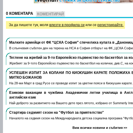
0 КОМЕНТАРА
КОМЕНТИРАЙ
За да пишете тук, моля
влезте в профила си
или се
регистрирайте.
Малките армейци от ФК “ЦСКА София” спечелиха купата в „Данониа
В слънчевия съботен ден на терена на НСА в София отборът на ФК „ЦСКА Софи
Теглене на жребий за 9-то Европейско първенство по баскетбол за к
Жребият за 9-тото Европейско първенство по баскетбол на колички, див.С, на 
УСПЕШЕН ИЗПИТ ЗА КОЛАНИ ПО КИОКУШИН КАРАТЕ ПОЛОЖИХА 
МИТКО БОЖАНОВ
На 28-ми Март в град Русе се проведе изпит за цветни пояси в Киокушин карате
Езикови ваканции​ в чужбина Академични летни училища в Анг
английски език
Най-доброто за развитието на Вашето дете през лятото, избрано от Summerly Inte
Стартира седмият сезон на "Футбол за приятелство"
Началото на седмия сезон на Международната детска социална програма "Футб
Виж всички новини и събития >>