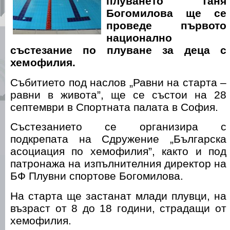
плуването Таня
Богомилова ще се
проведе първото
национално
състезание по плуване за деца с
хемофилия.
Събитието под наслов „Равни на старта –
равни в живота”, ще се състои на 28
септември в Спортната палата в София.
Състезанието се организира с
подкрепата на Сдружение „Българска
асоциация по хемофилия”, както и под
патронажа на изпълнителния директор на
БФ Плувни спортове Богомилова.
На старта ще застанат млади плувци, на
възраст от 8 до 18 години, страдащи от
хемофилия.