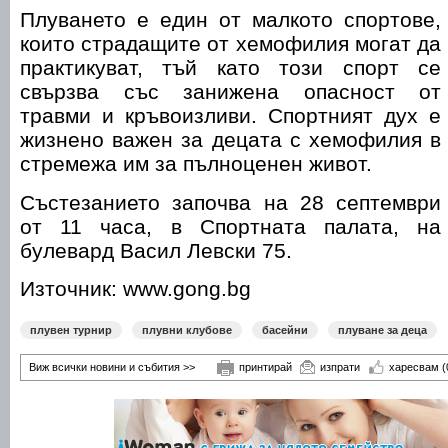
Плуването е един от малкото спортове,
които страдащите от хемофилия могат да
практикуват, тъй като този спорт се
свързва със занижена опасност от
травми и кръвоизливи. Спортният дух е
жизнено важен за децата с хемофилия в
стремежа им за пълноценен живот.
Състезанието започва на 28 септември
от 11 часа, в Спортната палата, на
булевард Васил Левски 75.
Източник: www.gong.bg
плувен турнир
плувни клубове
басейни
плуване за деца
Виж всички новини и събития >>
принтирай
изпрати
харесвам
(