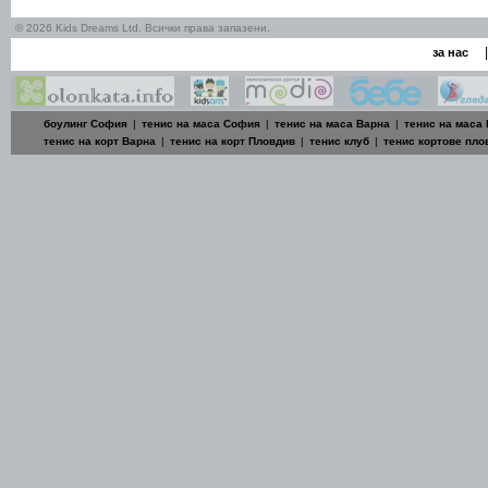
© 2026 Kids Dreams Ltd. Всички права запазени.
|
за нас
боулинг София
|
тенис на маса София
|
тенис на маса Варна
|
тенис на маса
тенис на корт Варна
|
тенис на корт Пловдив
|
тенис клуб
|
тенис кортове пло