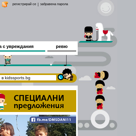
регистрирай се
|
забравена парола
а с увреждания
ревю