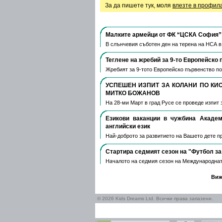
За да пишете тук, моля
влезте в профил
Малките армейци от ФК “ЦСКА София” 
В слънчевия съботен ден на терена на НСА 
Теглене на жребий за 9-то Европейско 
Жребият за 9-тото Европейско първенство по
УСПЕШЕН ИЗПИТ ЗА КОЛАНИ ПО КИ
МИТКО БОЖАНОВ
На 28-ми Март в град Русе се проведе изпит 
Езикови ваканции​ в чужбина Акаде
английски език
Най-доброто за развитието на Вашето дете пре
Стартира седмият сезон на "Футбол за
Началото на седмия сезон на Международнат
Виж
© 2026 Kids Dreams Ltd. Всички права запазени.