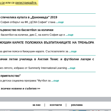
а си
или се
регистрирайте.
спечелиха купата в „Данониада” 2019
в София отборът на ФК „ЦСКА София” стана
...още
първенство по баскетбол за колички
 баскетбол на колички, див.С, на което София ще е
...още
ОКУШИН КАРАТЕ ПОЛОЖИХА ВЪЗПИТАНИЦИТЕ НА ТРЕНЬОРА
за цветни пояси в Киокушин карате. Състезателите за
...още
мични летни училища в Англия Тенис и футболни лагери с
з лятото, избрано от Summerly International Learning
...още
 приятелство"
а детска социална програма "Футбол за
...още
 всички новини и събития >>
|
|
за нас
контакти
реклама