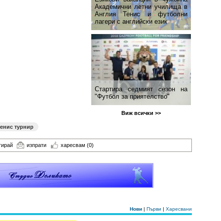
Академични летни училища в
Англия Тенис и футболни
лагери с английски език
Стартира седмият сезон на
"Футбол за приятелство"
Виж всички >>
тенис турнир
тирай
изпрати
харесвам
(0)
Нови
|
Първи
|
Харесвани