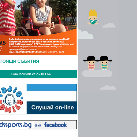
СТОЯЩИ СЪБИТИЯ
Виж всички събития >>