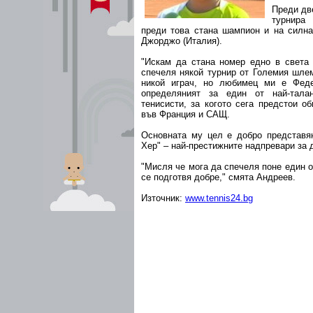
Преди дв
турнира 
преди това стана шампион и на силна
Джорджо (Италия).
"Искам да стана номер едно в света
спечеля някой турнир от Големия шле
никой играч, но любимец ми е Феде
определяният за един от най-тала
тенисисти, за когото сега предстои о
във Франция и САЩ.
Основната му цел е добро представя
Хер" – най-престижните надпревари за 
"Мисля че мога да спечеля поне един о
се подготвя добре," смята Андреев.
Източник:
www.tennis24.bg