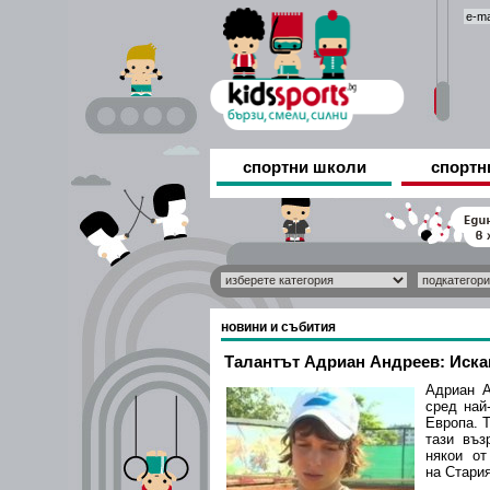
спортни школи
спортн
новини и събития
Талантът Адриан Андреев: Искам
Адриан А
сред най
Европа. 
тази въз
някои от
на Стария