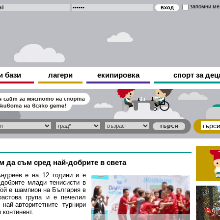
запомни ме
и бази
лагери
екипировка
спорт за дец
 да съм сред най-добрите в света
ндреев е на 12 години и е
-добрите млади тенисисти в
Той е шампион на България в
растова група и е печелил
 най-авторитетните турнири
 континент.