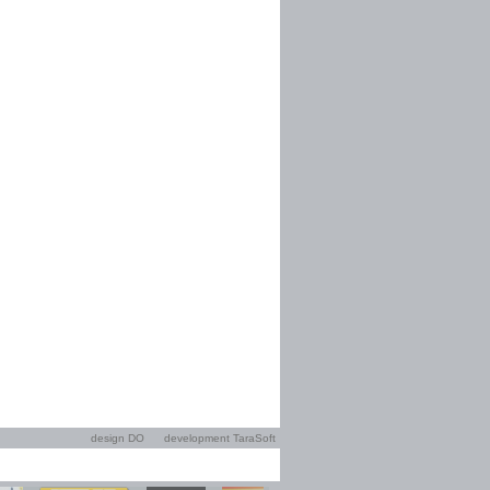
design DO
development TaraSoft