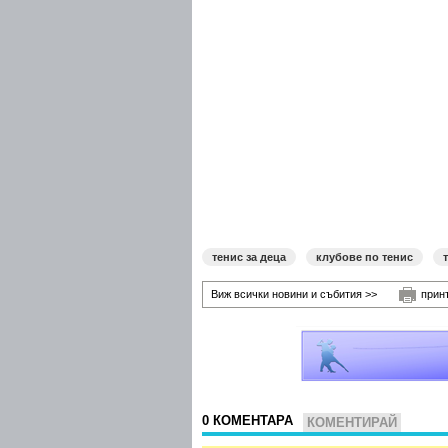
тенис за деца
клубове по тенис
Виж всички новини и събития >>
прин
0 КОМЕНТАРА
КОМЕНТИРАЙ