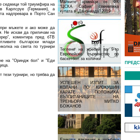
Малките армейци от ФК
е седмици той триумфира на
“ЦСКА София” спечелиха
в Карлсруе (Германия), а
купата в „Данониада” 2019
та надпревара в Порто Сан
 при мъжете и ако може да
м. Не искам да приличам на
рер”, коментира пред бТВ
нтливите български млади
биколка на света по турнири
Теглене на жребий за 9-то
Европейско първенство по
баскетбол за колички
не на "Ориндж бол" и "Еди
ПРЕД
деца.
т тези турнири, но трябва да
УСПЕШЕН ИЗПИТ ЗА
КОЛАНИ ПО КИОКУШИН
КАРАТЕ ПОЛОЖИХА
ВЪЗПИТАНИЦИТЕ НА
ТРЕНЬОРА МИТКО
БОЖАНОВ
Езикови ваканции​ в чужбина