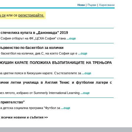
Нови
|
Първи
|
Харесвани
а си
или се
регистрирайте.
спечелиха купата в „Данониада” 2019
в София отборът на ФК „ЦСКА София” стана
...още
първенство по баскетбол за колички
 баскетбол на колички, див.С, на което София ще е
...още
ОКУШИН КАРАТЕ ПОЛОЖИХА ВЪЗПИТАНИЦИТЕ НА ТРЕНЬОРА
за цветни пояси в Киокушин карате. Състезателите за
...още
мични летни училища в Англия Тенис и футболни лагери с
з лятото, избрано от Summerly International Learning
...още
 приятелство"
а детска социална програма "Футбол за
...още
 всички новини и събития >>