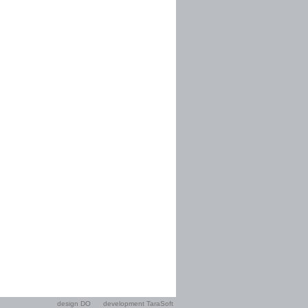
design DO
development TaraSoft