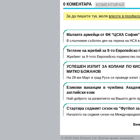
0 КОМЕНТАРА
КОМЕНТИРАЙ
За да пишете тук, моля
влезте в профил
Малките армейци от ФК “ЦСКА София” 
В слънчевия съботен ден на терена на НСА 
Теглене на жребий за 9-то Европейско 
Жребият за 9-тото Европейско първенство по
УСПЕШЕН ИЗПИТ ЗА КОЛАНИ ПО КИ
МИТКО БОЖАНОВ
На 28-ми Март в град Русе се проведе изпит 
Езикови ваканции​ в чужбина Акаде
английски език
Най-доброто за развитието на Вашето дете пре
Стартира седмият сезон на "Футбол за
Началото на седмия сезон на Международнат
Виж
© 2026 Kids Dreams Ltd. Всички права запазени.