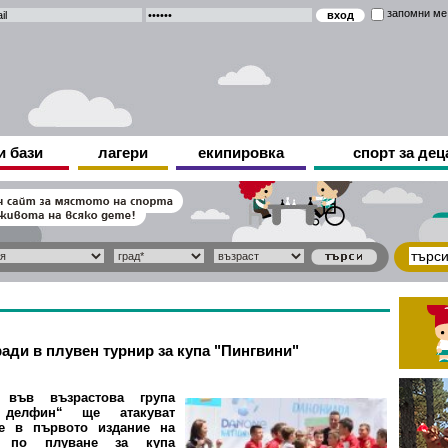
запомни ме
и бази
лагери
екипировка
спорт за дец
ради в плувен турнир за купа "Пингвини"
 във възрастова група
 делфин“ ще атакуват
те в първото издание на
а по плуване за купа