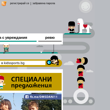
регистрирай се
|
забравена парола
а с увреждания
ревю