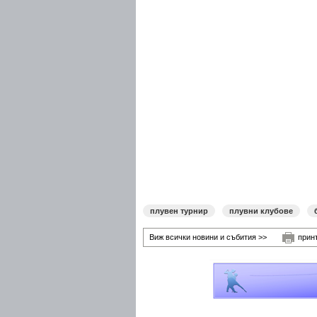
плувен турнир
плувни клубове
Виж всички новини и събития >>
прин