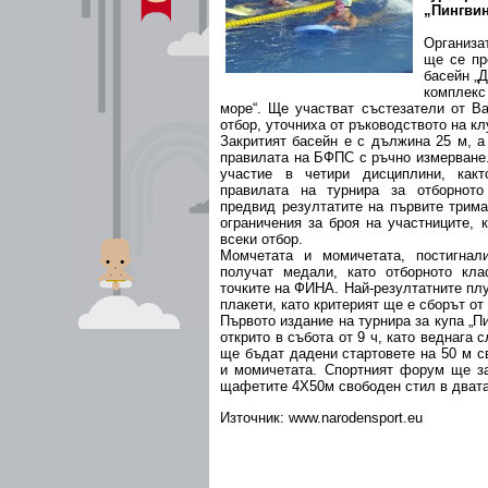
„Пингвин
Организа
ще се пр
басейн „
комплекс
море“. Ще участват състезатели от Ва
отбор, уточниха от ръководството на кл
Закритият басейн е с дължина 25 м, а
правилата на БФПС с ръчно измерване.
участие в четири дисциплини, как
правилата на турнира за отборнот
предвид резултатите на първите трима
ограничения за броя на участниците, 
всеки отбор.
Момчетата и момичетата, постигнал
получат медали, като отборното кл
точките на ФИНА. Най-резултатните пл
плакети, като критерият ще е сборът от
Първото издание на турнира за купа „
открито в събота от 9 ч, като веднага
ще бъдат дадени стартовете на 50 м с
и момичетата. Спортният форум ще з
щафетите 4Х50м свободен стил в двата
Източник: www.narodensport.eu