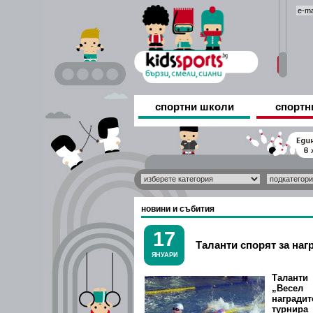
спортни школи
спортн
новини и събития
17
Таланти спорят за наг
ЯНУАРИ
Таланти
„Весел
награди
турнир