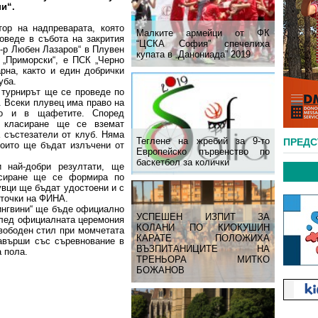
и“.
тор на надпреварата, която
Малките армейци от ФК
оведе в събота на закрития
“ЦСКА София” спечелиха
Д-р Любен Лазаров“ в Плувен
купата в „Данониада” 2019
 „Приморски“, е ПСК „Черно
рна, както и един добрички
уба.
 турнирът ще се проведе по
 Всеки плувец има право на
то и в щафетите. Според
о класиране ще се вземат
 състезатели от клуб. Няма
Теглене на жребий за 9-то
ПРЕД
които ще бъдат излъчени от
Европейско първенство по
баскетбол за колички
и най-добри резултати, ще
асиране ще се формира по
увци ще бъдат удостоени и с
 точки на ФИНА.
Пингвини“ ще бъде официално
УСПЕШЕН ИЗПИТ ЗА
 след официалната церемония
КОЛАНИ ПО КИОКУШИН
вободен стил при момчетата
КАРАТЕ ПОЛОЖИХА
авърши със съревнование в
ВЪЗПИТАНИЦИТЕ НА
 пола.
ТРЕНЬОРА МИТКО
БОЖАНОВ