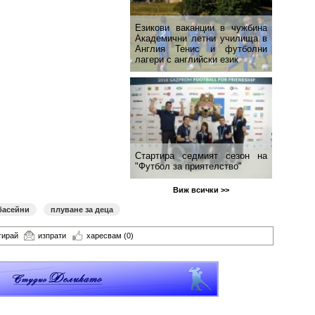
Езикови ваканции​ в чужбина
Академични летни училища в
Англия Тенис и футболни
лагери с английски език
Стартира седмият сезон на
"Футбол за приятелство"
Виж всички >>
басейни
плуване за деца
тирай
изпрати
харесвам
(0)