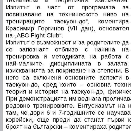
технически и теоретични изисквания.
Изпитът е част от програмата за
повишаване на техническото ниво на
трениращите таекуон-до“, коментира
Красимир Гергинов (VII дан), основател
на „АВС Fight Club“.
Изпитът е възможност и за родителите да
се запознаят отблизо с начина на
тренировка и методиката на работа с
най-малките, дисциплината в залата,
изискванията за покриване на степени. В
него са включени основните аспекти в
таекуон-до, сред които – основна техни
теория и история на таекуон-до, физичес
При демонстрацията им веднага проличав
редовно тренировките. Ентусиазмът на 
там, че дори 6 и 7-годишните се научава
корейски, още преди да станат първи к
броят на български – коментираха родите