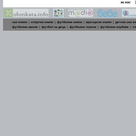
|
за нас
ски екипи
|
спортни екипи
|
футболни екипи
|
вратарски екипи
|
детски ски е
футболни школи
|
футбол за деца
|
футболни терени
|
футболни клубове
|
с