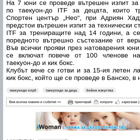
На 7 юни се проведе вътрешен изпит за
по таекуон-до ITF за децата, които т
Спортен център „Нео“, при Адриян Ха
предстои вътрешен изпит за технически с
ITF за трениращите над 14 години, а с
поредното вътрешно състезание от вери
Във всички прояви през натоварения юни
се включат повече от 100 членове на
таекуон-до и кик бокс.
Клубът вече се готви и за 15-ия летен л
кик бокс, който ще се проведе в Банско, в 
таекуондо клуб
таекуондо за деца
бойни изкуства
Виж всички новини и събития >>
принтирай
изпрати
харесвам
(