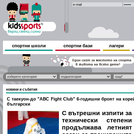
спортни школи
спортни бази
лагери
новини и събития
С таекуон-до "АВС Fight Club" 6-годишни броят на коре
български
С вътрешни изпити за
технически степени
продължава летният