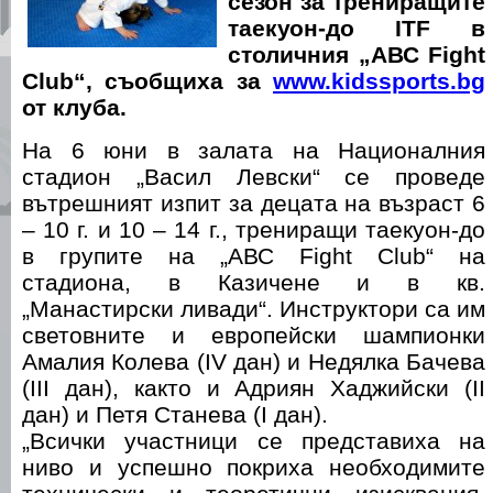
сезон за трениращите
таекуон-до ITF в
столичния „АВС Fight
Club“, съобщиха за
www.kidssports.bg
от клуба.
На 6 юни в залата на Националния
стадион „Васил Левски“ се проведе
вътрешният изпит за децата на възраст 6
– 10 г. и 10 – 14 г., трениращи таекуон-до
в групите на „АВС Fight Club“ на
стадиона, в Казичене и в кв.
„Манастирски ливади“. Инструктори са им
световните и европейски шампионки
Амалия Колева (IV дан) и Недялка Бачева
(III дан), както и Адриян Хаджийски (II
дан) и Петя Станева (I дан).
„Всички участници се представиха на
ниво и успешно покриха необходимите