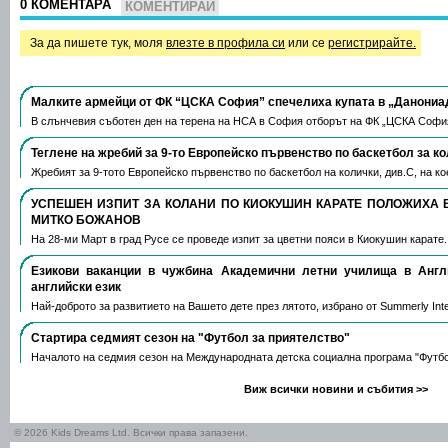
0 КОМЕНТАРА
КОМЕНТИРАЙ
За да пишете тук, моля
влезте в профила си
или се
регистрирайте.
Малките армейци от ФК “ЦСКА София” спечелиха купата в „Данониа
В слънчевия съботен ден на терена на НСА в София отборът на ФК „ЦСКА Софи
Теглене на жребий за 9-то Европейско първенство по баскетбол за к
Жребият за 9-тото Европейско първенство по баскетбол на колички, див.С, на 
УСПЕШЕН ИЗПИТ ЗА КОЛАНИ ПО КИОКУШИН КАРАТЕ ПОЛОЖИХА 
МИТКО БОЖАНОВ
На 28-ми Март в град Русе се проведе изпит за цветни пояси в Киокушин карате
Езикови ваканции​ в чужбина Академични летни училища в Анг
английски език
Най-доброто за развитието на Вашето дете през лятото, избрано от Summerly Inte
Стартира седмият сезон на "Футбол за приятелство"
Началото на седмия сезон на Международната детска социална програма "Футб
Виж всички новини и събития >>
© 2026 Kids Dreams Ltd. Всички права запазени.