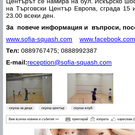
Центърът се намира на бул. Искърско шос
на Търговски Център Европа, сграда 15 
23.00 всеки ден.
За повече информация и въпроси, пос
www.sofia-squash.com
www.facebook.com/
Тел:
0889767475; 0888992387
Е-mail:
reception@sofia-squash.com
скуош за деца
скуош център
скуош клуб
Виж всички новини и събития >>
принтирай
изпрати
харесвам
(