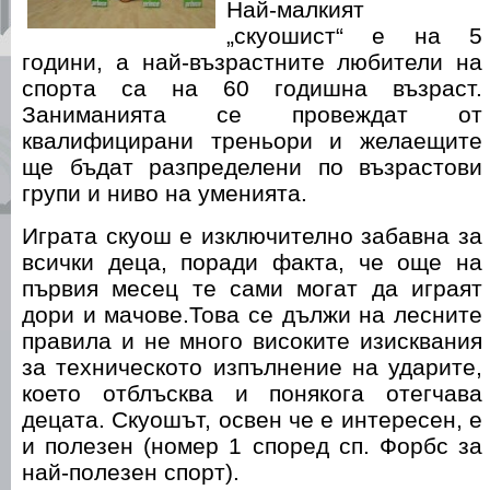
Най-малкият
„скуошист“ е на 5
години, а най-възрастните любители на
спорта са на 60 годишна възраст.
Заниманията се провеждат от
квалифицирани треньори и желаещите
ще бъдат разпределени по възрастови
групи и ниво на уменията.
Играта скуош е изключително забавна за
всички деца, поради факта, че още на
първия месец те сами могат да играят
дори и мачове.Това се дължи на лесните
правила и не много високите изисквания
за техническото изпълнение на ударите,
което отблъсква и понякога отегчава
децата. Скуошът, освен че е интересен, е
и полезен (номер 1 според сп. Форбс за
най-полезен спорт).