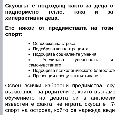
Скуошът е подходящ както за деца с
наднормено тегло, така и за
хиперактивни деца.
Ето някои от предимствата на този
спорт:
Освобождава стреса
Подобрява концентрацията
Подобрява социалните умения
Увеличава увереността и
самочувствието
Подобрява психологическото благосъст
Превенция срещу затлъстяване
Освен всички изброени предимства, ск
възможност за родителите, които възнам
обучението на децата си в англоези
известен е факта, че играта скуош е 7
спорт на острова, който се нарежда ведн