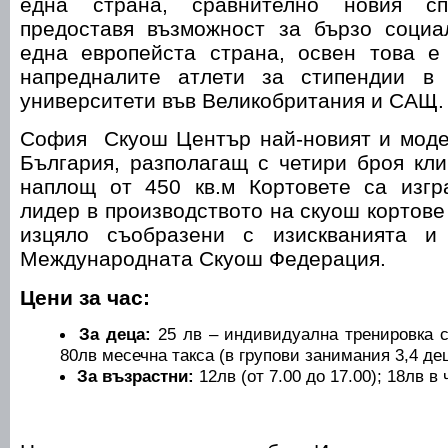
една страна, сравнително новия сп
предоставя възможност за бързо социа
една европейста страна, освен това е
напредналите атлети за стипендии в
университети във Великобритания и САЩ.
София Скуош Център най-новият и моде
България, разполагащ с четири броя кл
наплощ от 450 кв.м Кортовете са изгр
лидер в производството на скуош кортове
изцяло съобразени с изискванията и
Международната Скуош Федерация.
Цени за час:
За деца:
25 лв – индивидуална тренировка с
80лв месечна такса (в групови занимания 3,4 дец
За възрастни:
12лв (от 7.00 до 17.00); 18лв в 