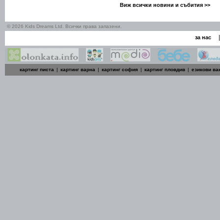
Виж всички новини и събития >>
© 2026 Kids Dreams Ltd. Всички права запазени.
|
за нас
картинг писта
|
картинг варна
|
картинг софия
|
картинг пловдив
|
езикови ва