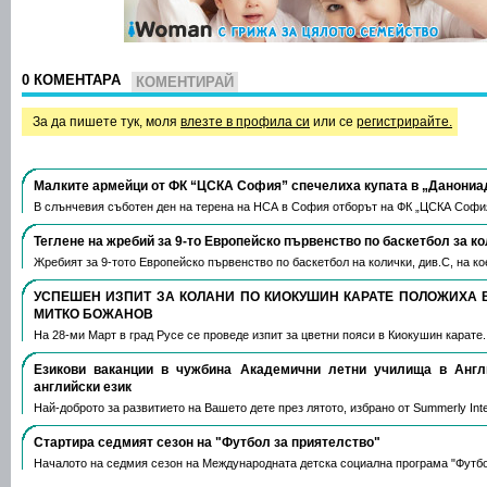
0 КОМЕНТАРА
КОМЕНТИРАЙ
За да пишете тук, моля
влезте в профила си
или се
регистрирайте.
Малките армейци от ФК “ЦСКА София” спечелиха купата в „Данониа
В слънчевия съботен ден на терена на НСА в София отборът на ФК „ЦСКА Софи
Теглене на жребий за 9-то Европейско първенство по баскетбол за к
Жребият за 9-тото Европейско първенство по баскетбол на колички, див.С, на 
УСПЕШЕН ИЗПИТ ЗА КОЛАНИ ПО КИОКУШИН КАРАТЕ ПОЛОЖИХА 
МИТКО БОЖАНОВ
На 28-ми Март в град Русе се проведе изпит за цветни пояси в Киокушин карате
Езикови ваканции​ в чужбина Академични летни училища в Анг
английски език
Най-доброто за развитието на Вашето дете през лятото, избрано от Summerly Inte
Стартира седмият сезон на "Футбол за приятелство"
Началото на седмия сезон на Международната детска социална програма "Футб