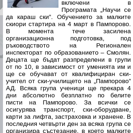
включени в
Програмата „Научи се
да караш ски”. Обучението за малките
скиори стартира на 4 март в Пампорово.
В момента тече засилена
организационна подготовка, под
ръководството на Регионален
инспекторат по образованието – Смолян.
Децата ще бъдат разпределени в групи
от по 10, в зависимост от уменията им и
ще се обучават от квалифициран ски-
учител от ски-училището на „Пампорово”
АД. Всяка група ученици ще прекара 4
дни абсолютно безплатно по белите
писти на Пампорово. За всички се
осигурява транспорт, ски-оборудване,
карти за лифта, застраховка и хранене. В
последния четвърти ден за всяка група се
организира състезание, в което малките