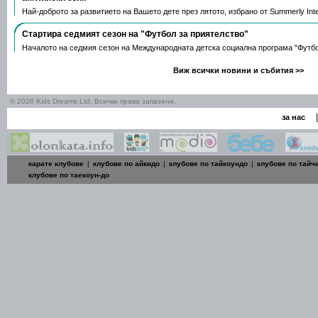
Най-доброто за развитието на Вашето дете през лятото, избрано от Summerly Inte
Стартира седмият сезон на "Футбол за приятелство"
Началото на седмия сезон на Международната детска социална програма "Футб
Виж всички новини и събития >>
© 2026 Kids Dreams Ltd. Всички права запазени.
|
за нас
карате клубове
|
клубове по айкидо
|
клубове по тайкоундо
|
клубове по тайч
клубове по таекоун-до