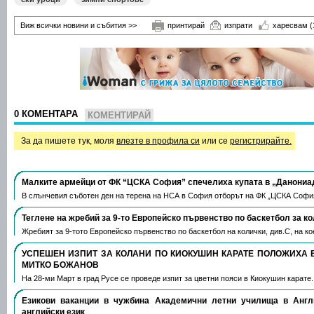
Виж всички новини и събития >>
принтирай
изпрати
харесвам
(
0 КОМЕНТАРА
КОМЕНТИРАЙ
За да пишете тук, моля
влезте в профила си
или се
регистрирайте.
Малките армейци от ФК “ЦСКА София” спечелиха купата в „Данониа
В слънчевия съботен ден на терена на НСА в София отборът на ФК „ЦСКА Софи
Теглене на жребий за 9-то Европейско първенство по баскетбол за к
Жребият за 9-тото Европейско първенство по баскетбол на колички, див.С, на 
УСПЕШЕН ИЗПИТ ЗА КОЛАНИ ПО КИОКУШИН КАРАТЕ ПОЛОЖИХА 
МИТКО БОЖАНОВ
На 28-ми Март в град Русе се проведе изпит за цветни пояси в Киокушин карате
Езикови ваканции​ в чужбина Академични летни училища в Анг
английски език