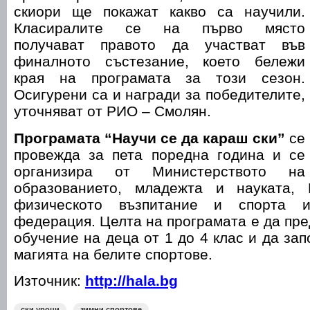
скиори ще покажат какво са научили.
Класиралите се на първо място
получават правото да участват във
финалното състезание, което бележи
края на програмата за този сезон.
Осигурени са и награди за победителите,
уточняват от РИО – Смолян.
Програмата “Научи се да караш ски”
се
провежда за пета поредна година и се
организира от Министерството на
образованието, младежта и науката, 
физическото възпитание и спорта и
федерация. Целта на програмата е да пре
обучение на деца от 1 до 4 клас и да за
магията на белите спортове.
Източник:
http://hala.bg
ски уроци
зимни спортове