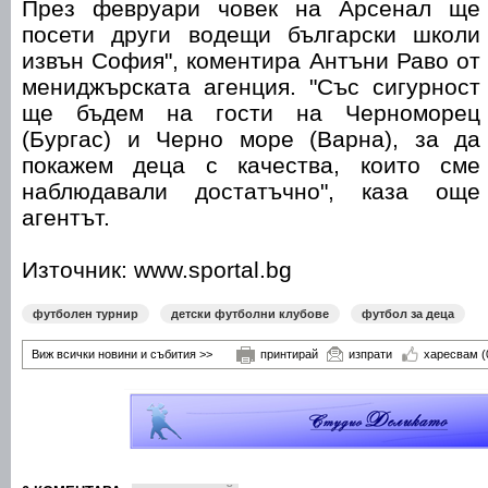
През февруари човек на Арсенал ще
посети други водещи български школи
извън София", коментира Антъни Раво от
мениджърската агенция. "Със сигурност
ще бъдем на гости на Черноморец
(Бургас) и Черно море (Варна), за да
покажем деца с качества, които сме
наблюдавали достатъчно", каза още
агентът.
Източник: www.sportal.bg
футболен турнир
детски футболни клубове
футбол за деца
Виж всички новини и събития >>
принтирай
изпрати
харесвам
(