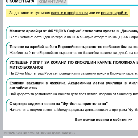
0 КОМЕНТАРА
КОМЕНТИРАЙ
За да пишете тук, моля
влезте в профила си
или се
регистрирайте.
Малките армейци от ФК “ЦСКА София” спечелиха купата в „Данониа
В слънчевия съботен ден на терена на НСА в София отборът на ФК „ЦСКА Софи
Теглене на жребий за 9-то Европейско първенство по баскетбол за к
Жребият за 9-тото Европейско първенство по баскетбол на колички, див.С, на 
УСПЕШЕН ИЗПИТ ЗА КОЛАНИ ПО КИОКУШИН КАРАТЕ ПОЛОЖИХА 
МИТКО БОЖАНОВ
На 28-ми Март в град Русе се проведе изпит за цветни пояси в Киокушин карате
Езикови ваканции​ в чужбина Академични летни училища в Анг
английски език
Най-доброто за развитието на Вашето дете през лятото, избрано от Summerly Inte
Стартира седмият сезон на "Футбол за приятелство"
Началото на седмия сезон на Международната детска социална програма "Футб
Виж всички новини и събития >>
© 2026 Kids Dreams Ltd. Всички права запазени.