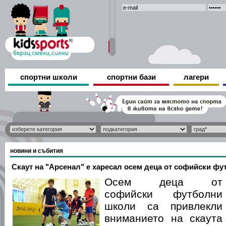
спортни школи
спортни бази
лагери
новини и събития
Скаут на "Арсенал" е харесал осем деца от софийски ф
Осем деца от
софийски футболни
школи са привлекли
вниманието на скаута