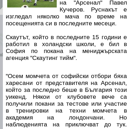
на "Арсенал" Павел
Кучеров. Руснакът е
изгледал няколко мача по време на
посещенията си в последните месеци.
Скаутът, който в последните 15 години е
работил в холандски школи, е бил в
София по покана на мениджърската
агенция "Скаутинг тийм".
"Осем момчета от софийски отбори бяха
харесани от представителя на Арсенал,
който за последно беше в България този
уикенд. Някои от клубовете вече са
получили покани за тестове или участие
в тренировки на техни момчета в
академия на лондончани. Но
наблюденията на приключват до тук.