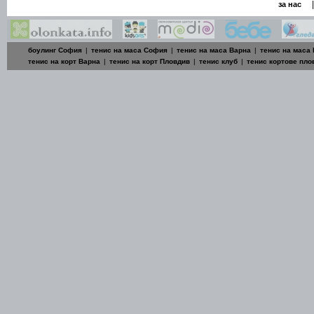
|
за нас
боулинг София
|
тенис на маса София
|
тенис на маса Варна
|
тенис на маса
тенис на корт Варна
|
тенис на корт Пловдив
|
тенис клуб
|
тенис кортове пло