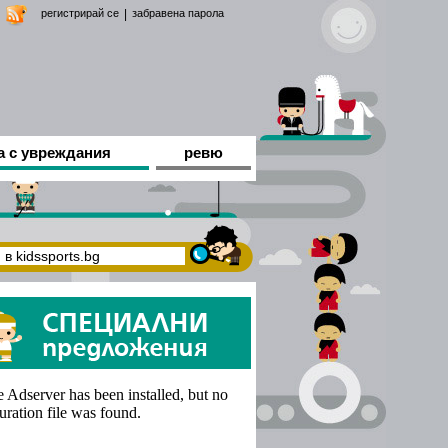
регистрирай се
|
забравена парола
а с увреждания
ревю