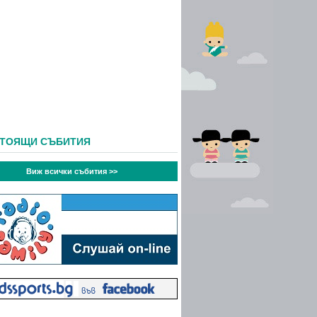
СТОЯЩИ СЪБИТИЯ
Виж всички събития >>