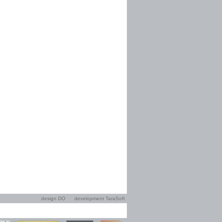
design DO
development TaraSoft