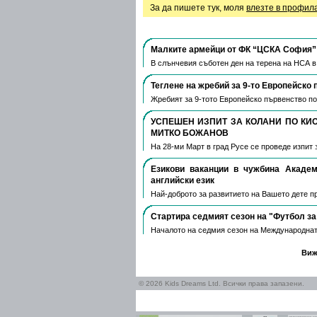
За да пишете тук, моля
влезте в профил
Малките армейци от ФК “ЦСКА София” 
В слънчевия съботен ден на терена на НСА 
Теглене на жребий за 9-то Европейско 
Жребият за 9-тото Европейско първенство по
УСПЕШЕН ИЗПИТ ЗА КОЛАНИ ПО КИ
МИТКО БОЖАНОВ
На 28-ми Март в град Русе се проведе изпит 
Езикови ваканции​ в чужбина Акаде
английски език
Най-доброто за развитието на Вашето дете пре
Стартира седмият сезон на "Футбол за
Началото на седмия сезон на Международнат
Виж
© 2026 Kids Dreams Ltd. Всички права запазени.