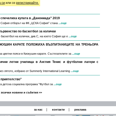
а си
или се
регистрирайте.
спечелиха купата в „Данониада” 2019
в София отборът на ФК „ЦСКА София” стана
...още
първенство по баскетбол за колички
 баскетбол на колички, див.С, на което София ще е
...още
ОКУШИН КАРАТЕ ПОЛОЖИХА ВЪЗПИТАНИЦИТЕ НА ТРЕНЬОРА
за цветни пояси в Киокушин карате. Състезателите за
...още
мични летни училища в Англия Тенис и футболни лагери с
з лятото, избрано от Summerly International Learning
...още
 приятелство"
а детска социална програма "Футбол за
...още
 всички новини и събития >>
|
|
за нас
контакти
реклама