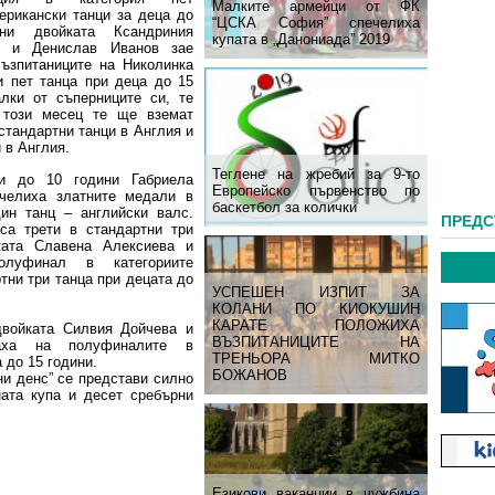
Малките армейци от ФК
ерикански танци за деца до
“ЦСКА София” спечелиха
ни двойката Ксандриния
купата в „Данониада” 2019
а и Денислав Иванов зае
ъзпитаниците на Николинка
и пет танца при деца до 15
лки от съперниците си, те
 този месец те ще вземат
стандартни танци в Англия и
 в Англия.
Теглене на жребий за 9-то
и до 10 години Габриела
Европейско първенство по
челиха златните медали в
баскетбол за колички
ин танц – английски валс.
ПРЕД
а трети в стандартни три
ката Славена Алексиева и
луфинал в категориите
тни три танца при децата до
УСПЕШЕН ИЗПИТ ЗА
КОЛАНИ ПО КИОКУШИН
КАРАТЕ ПОЛОЖИХА
двойката Силвия Дойчева и
ВЪЗПИТАНИЦИТЕ НА
аха на полуфиналите в
ТРЕНЬОРА МИТКО
 до 15 години.
БОЖАНОВ
ни денс” се представи силно
ната купа и десет сребърни
Езикови ваканции​ в чужбина