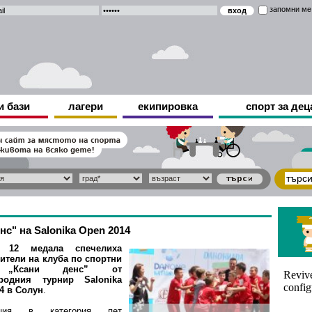
запомни ме
и бази
лагери
екипировка
спорт за дец
с" на Salonika Open 2014
 12 медала спечелиха
ители на клуба по спортни
 „Ксани денс” от
родния турнир Salonika
4 в Солун
.
ия в категория пет