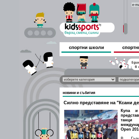
спортни школи
спортн
новини и събития
Силно представяне на "Ксани ден
Купа и
представ
танци
междуна
Open 201
В Гърц