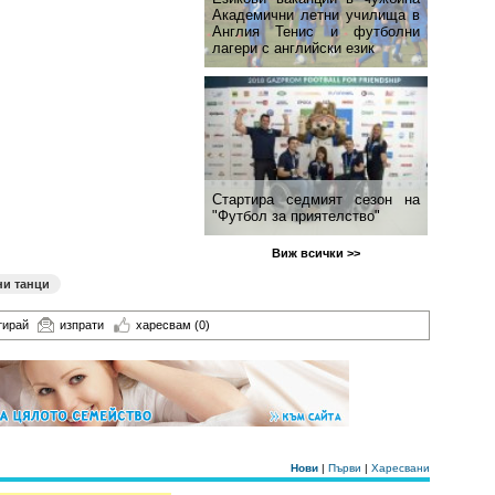
Академични летни училища в
Англия Тенис и футболни
лагери с английски език
Стартира седмият сезон на
"Футбол за приятелство"
Виж всички >>
ни танци
тирай
изпрати
харесвам
(0)
Нови
|
Първи
|
Харесвани