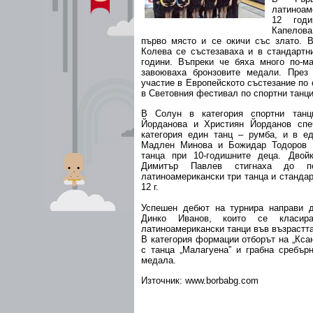
латиноам
12 годи
Капелов
първо място и се окичи със злато. В
Колева се състезаваха и в стандартн
години. Въпреки че бяха много по-ма
завоюваха бронзовите медали. През
участие в Европейското състезание по 
в Световния фестивал по спортни танци
В Солун в категория спортни танц
Йорданова и Християн Йорданов спе
категория един танц – румба, и в ед
Мадлен Минова и Божидар Тодоров с
танца при 10-годишните деца. Двой
Димитър Павлев стигнаха до по
латиноамерикански три танца и стандар
12 г.
Успешен дебют на турнира направи 
Динко Иванов, които се класир
латиноамерикански танци във възрастта
В категория формации отборът на „Кса
с танца „Малагуена” и грабна сребър
медала.
Източник: www.borbabg.com