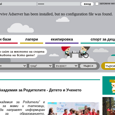
запомни ме
и бази
лагери
екипировка
спорт за дец
кадемия за Родителите - Детето и Ученето
кадемия за Родители” е
е за мами и татковци,
да направят информиран
 за образованието,