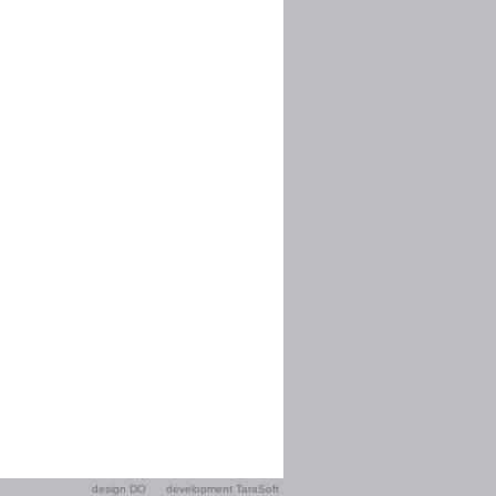
design DO
development TaraSoft