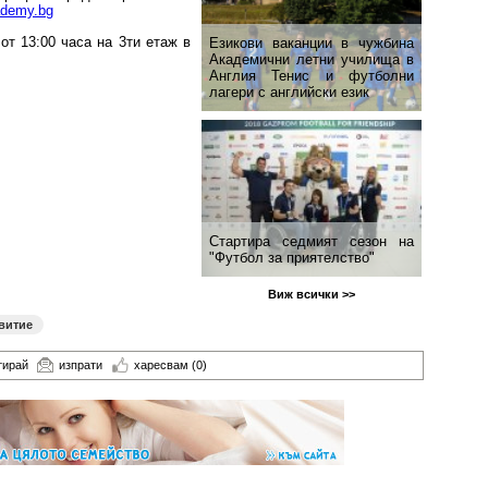
ademy.bg
от 13:00 часа на 3ти етаж в
Езикови ваканции​ в чужбина
Академични летни училища в
Англия Тенис и футболни
лагери с английски език
Стартира седмият сезон на
"Футбол за приятелство"
Виж всички >>
витие
тирай
изпрати
харесвам
(0)