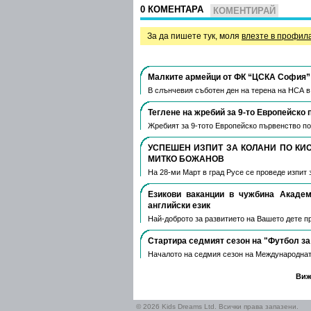
0 КОМЕНТАРА
КОМЕНТИРАЙ
За да пишете тук, моля
влезте в профил
Малките армейци от ФК “ЦСКА София” 
В слънчевия съботен ден на терена на НСА 
Теглене на жребий за 9-то Европейско 
Жребият за 9-тото Европейско първенство по
УСПЕШЕН ИЗПИТ ЗА КОЛАНИ ПО КИ
МИТКО БОЖАНОВ
На 28-ми Март в град Русе се проведе изпит 
Езикови ваканции​ в чужбина Акаде
английски език
Най-доброто за развитието на Вашето дете пре
Стартира седмият сезон на "Футбол за
Началото на седмия сезон на Международнат
Виж
© 2026 Kids Dreams Ltd. Всички права запазени.