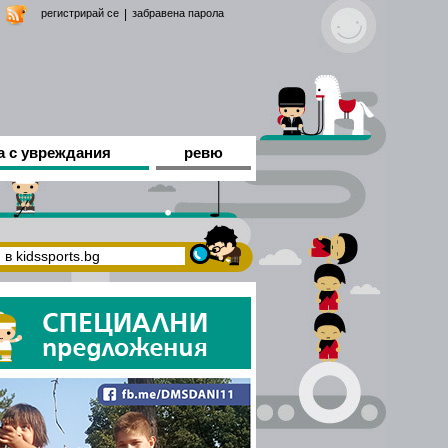
регистрирай се
|
забравена парола
а с увреждания
ревю