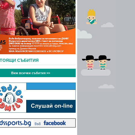
СТОЯЩИ СЪБИТИЯ
Виж всички събития >>