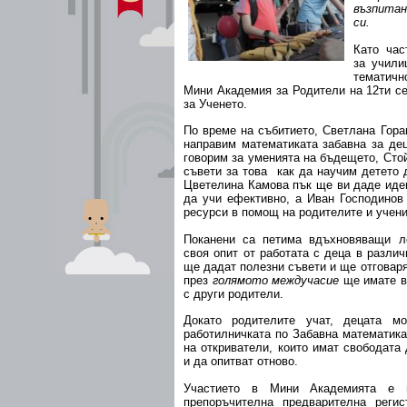
възпитан
си.
Като час
за учили
тематич
Мини Академия за Родители на 12ти се
за Ученето.
По време на събитието, Светлана Гора
направим математиката забавна за де
говорим за уменията на бъдещето, Сто
съвети за това как да научим детето 
Цветелина Камова пък ще ви даде идеи
да учи ефективно, а Иван Господинов
ресурси в помощ на родителите и учени
Поканени са петима вдъхновяващи л
своя опит от работата с деца в разли
ще дадат полезни съвети и ще отговаря
през
голямото междучасие
ще имате в
с други родители.
Докато родителите учат, децата м
работилничката по Забавна математика
на откриватели, които имат свободата 
и да опитват отново.
Участието в Мини Академията е 
препоръчителна предварителна регис