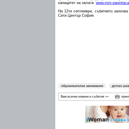
капацитет на залата:
www.mini.parentac
На 12ти септември, събитието започва 
Сити Център София.
образователни занимания
детско раз
Виж всички новини и събития >>
прин