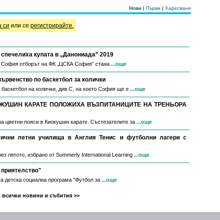
Нови
|
Първи
|
Харесвани
а си
или се
регистрирайте.
спечелиха купата в „Данониада” 2019
в София отборът на ФК „ЦСКА София” стана
...още
първенство по баскетбол за колички
 баскетбол на колички, див.С, на което София ще е
...още
ОКУШИН КАРАТЕ ПОЛОЖИХА ВЪЗПИТАНИЦИТЕ НА ТРЕНЬОРА
за цветни пояси в Киокушин карате. Състезателите за
...още
мични летни училища в Англия Тенис и футболни лагери с
з лятото, избрано от Summerly International Learning
...още
 приятелство"
а детска социална програма "Футбол за
...още
 всички новини и събития >>