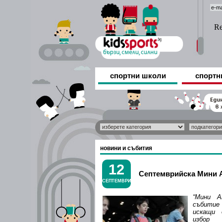
спортни школи
спортн
новини и събития
12
Септемврийска Мини А
СЕПТЕМВРИ
“Мини А
събити
искащи 
избор