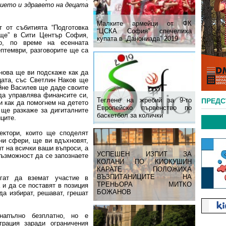
ието и здравето на децата
Малките армейци от ФК
т от събитията “Подготовка
“ЦСКА София” спечелиха
ще” в Сити Център София,
купата в „Данониада” 2019
но, по време на есенната
птември, разговорите ще са
нова ще ви подскаже как да
цата, със Светлин Наков ще
йне Василев ще даде своите
да управлява финансите си,
Теглене на жребий за 9-то
ПРЕД
 как да помогнем на детето
Европейско първенство по
 ще разкаже за дигиталните
баскетбол за колички
ците.
ектори, които ще споделят
чни сфери, ще ви вдъхновят,
т на всички ваши въпроси, а
УСПЕШЕН ИЗПИТ ЗА
ъзможност да се запознаете
КОЛАНИ ПО КИОКУШИН
КАРАТЕ ПОЛОЖИХА
ВЪЗПИТАНИЦИТЕ НА
огат да вземат участие в
ТРЕНЬОРА МИТКО
 и да се поставят в позиция
БОЖАНОВ
да избират, решават, грешат
напълно безплатно, но е
трация заради ограничения